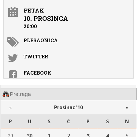
PETAK
10. PROSINCA
20:00
PLESAONICA
TWITTER
FACEBOOK
«
Prosinac '10
»
P
U
S
Č
P
S
N
29
30
1
2
3
4
5