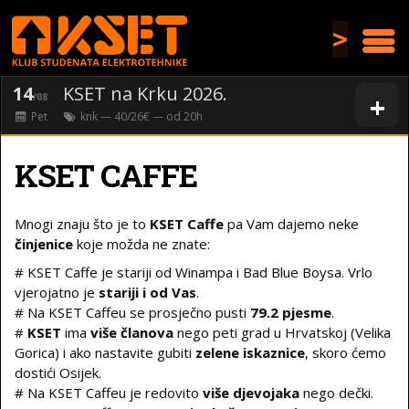
>
14
KSET na Krku 2026.
+
/08
Pet
knk
— 40/26€ — od
20
h
KSET CAFFE
Mnogi znaju što je to
KSET Caffe
pa Vam dajemo neke
činjenice
koje možda ne znate:
# KSET Caffe je stariji od Winampa i Bad Blue Boysa. Vrlo
vjerojatno je
stariji i od Vas
.
# Na KSET Caffeu se prosječno pusti
79.2 pjesme
.
#
KSET
ima
više članova
nego peti grad u Hrvatskoj (Velika
Gorica) i ako nastavite gubiti
zelene iskaznice
, skoro ćemo
dostići Osijek.
# Na KSET Caffeu je redovito
više djevojaka
nego dečki.