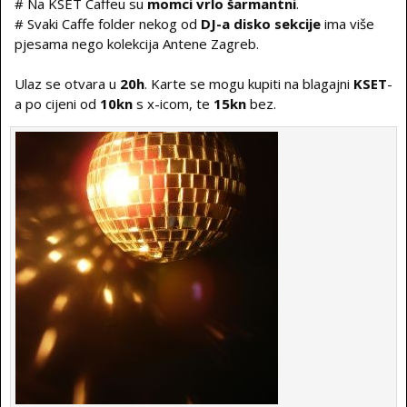
# Na KSET Caffeu su
momci vrlo šarmantni
.
# Svaki Caffe folder nekog od
DJ-a disko sekcije
ima više
pjesama nego kolekcija Antene Zagreb.
Ulaz se otvara u
20h
. Karte se mogu kupiti na blagajni
KSET
-
a po cijeni od
10kn
s x-icom, te
15kn
bez.