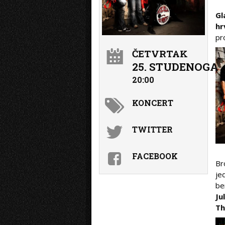
Gl
hr
pr
ČETVRTAK
25. STUDENOGA
20:00
KONCERT
TWITTER
FACEBOOK
Br
je
be
Ju
Th