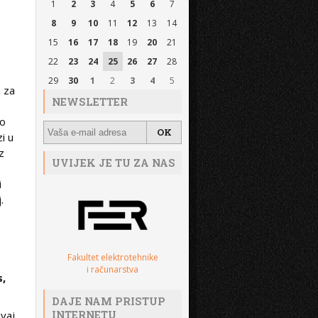
1
2
3
4
5
6
7
8
9
10
11
12
13
14
15
16
17
18
19
20
21
22
23
24
25
26
27
28
29
30
1
2
3
4
5
m za
NEWSLETTER
ko
i u
z
UVIJEK JE TU ZA NAS
i
.
Fakultet elektrotehnike
i računarstva
s,
DAJE NAM PRISTUP
INTERNETU
ovaj