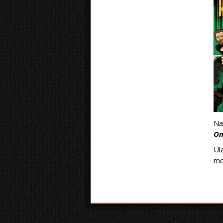
Na
On
Ul
mo