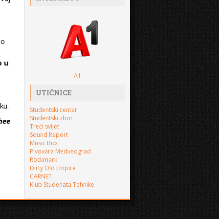
po
o u
A1
UTIČNICE
ku.
Studentski centar
Studentski zbor
hee
Treći svijet
Sound Report
Music Box
Pivovara Medvedgrad
Rockmark
Dirty Old Empire
CARNET
Klub Studenata Tehnike