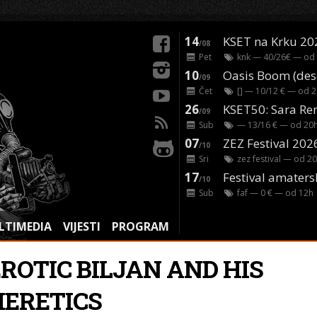
14
KSET na Krku 20
/08
Pet
knk
— 40/26€ — od
10
/09
Čet
[]
— 10/12 € — od
2
26
/09
Sub
— 13/16 € — od
20
07
ZEZ Festival 202
/10
Sri
zez festival
— od
20
17
Festival amaters
/10
Sub
faf
— 0 € — od
12
h
LTIMEDIA
VIJESTI
PROGRAM
EROTIC BILJAN AND HIS
HERETICS