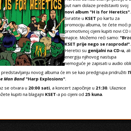
put nam dolaze predstaviti svoj
novi album "H is for Heretics"
.
Svratite u
KSET
po kartu za
promociju albuma, te ćete moći 
promotivnoj cijeni kupiti novi CD i
majice. Možemo reći samo:
"Brz
KSET prije nego se rasproda!"
.
Heretici su
genijalni na CD-u
, ali
energiju njihovog nastupa
nemoguće je zapisati u audio obli
 predstavljanju novog albuma će im se kao predgrupa pridružiti
T
e Man Band
"Harp Explosions"
.
az se otvara u
20:00 sati
, a koncert započinje u
21:30
. Ulaznice
žete kupiti na blagajni
KSET
-a po cijeni od
25 kuna
.