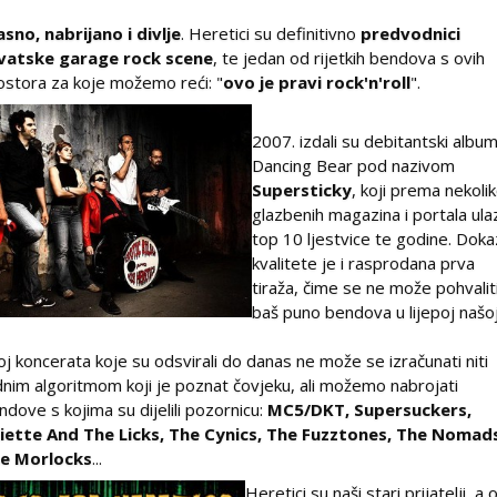
asno, nabrijano i divlje
. Heretici su definitivno
predvodnici
vatske garage rock scene
, te jedan od rijetkih bendova s ovih
ostora za koje možemo reći: "
ovo je pravi rock'n'roll
".
2007. izdali su debitantski albu
Dancing Bear pod nazivom
Supersticky
, koji prema nekoli
glazbenih magazina i portala ulaz
top 10 ljestvice te godine. Doka
kvalitete je i rasprodana prva
tiraža, čime se ne može pohvalit
baš puno bendova u lijepoj našoj
oj koncerata koje su odsvirali do danas ne može se izračunati niti
dnim algoritmom koji je poznat čovjeku, ali možemo nabrojati
ndove s kojima su dijelili pozornicu:
MC5/DKT, Supersuckers,
liette And The Licks, The Cynics, The Fuzztones, The Nomad
e Morlocks
...
Heretici su naši stari prijatelji, a 