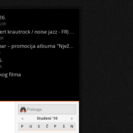
26.
20
h
Oasis Boom (desert krautrock / noise jazz - FR) @ KONTEJNER
0
h
KSET50: Sara Renar – promocija albuma "Nježne riječi" @ Močvara
h
6.
h
kog filma
«
Studeni '10
»
P
U
S
Č
P
S
N