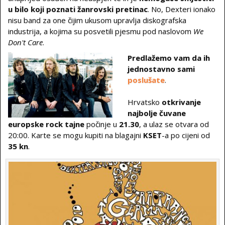
u bilo koji poznati žanrovski pretinac
. No, Dexteri ionako
nisu band za one čijim ukusom upravlja diskografska
industrija, a kojima su posvetili pjesmu pod naslovom
We
Don't Care
.
Predlažemo vam da ih
jednostavno sami
poslušate
.
Hrvatsko
otkrivanje
najbolje čuvane
europske rock tajne
počinje u
21.30
, a ulaz se otvara od
20:00. Karte se mogu kupiti na blagajni
KSET
-a po cijeni od
35 kn
.