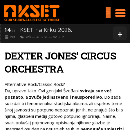
>
14
KSET na Krku 2026.
+
/08
Pet
knk
— 40/26€ — od
20
h
DEXTER JONES' CIRCUS
ORCHESTRA
Alternative Rock/Classic Rock?
Da, upravo tako. Ovi genijalni Šveđani
sviraju sve već
poznato
, a
zvuče jedinstveno i neusporedivo
. Do sada
su izdali tri fenomenalna studijska albuma, ali usprkos tome
široj javnosti su potpuno nepoznati jer ih, ne znajući što bi s
njima, glazbeni mediji gotovo potpuno ignoriraju. Naime,
svaki pokušaj pojmovnog opisivanja njihove glazbe je
unaprijed osuđen na neuspjeh te ih je
nemoguće smjestiti