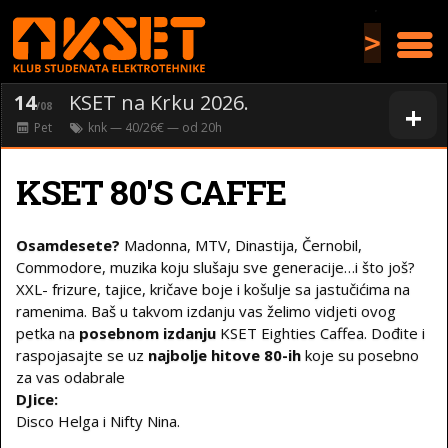
>
14
KSET na Krku 2026.
+
/08
Pet
knk
— 40/26€ — od
20
h
KSET 80'S CAFFE
Osamdesete?
Madonna, MTV, Dinastija, Černobil,
Commodore, muzika koju slušaju sve generacije…i što još?
XXL- frizure, tajice, kričave boje i košulje sa jastučićima na
ramenima. Baš u takvom izdanju vas želimo vidjeti ovog
petka na
posebnom izdanju
KSET Eighties Caffea. Dođite i
raspojasajte se uz
najbolje hitove 80-ih
koje su posebno
za vas odabrale
DJice:
Disco Helga i Nifty Nina.