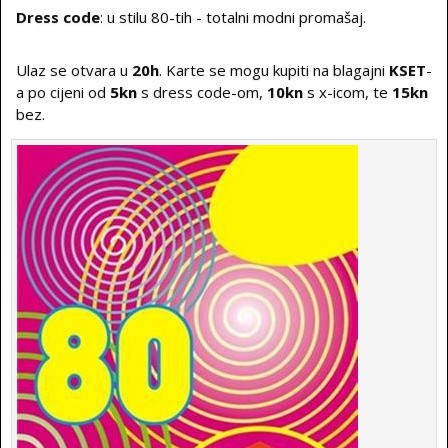
Dress code
: u stilu 80-tih - totalni modni promašaj.
Ulaz se otvara u
20h
. Karte se mogu kupiti na blagajni
KSET
-
a po cijeni od
5kn
s dress code-om,
10kn
s x-icom, te
15kn
bez.