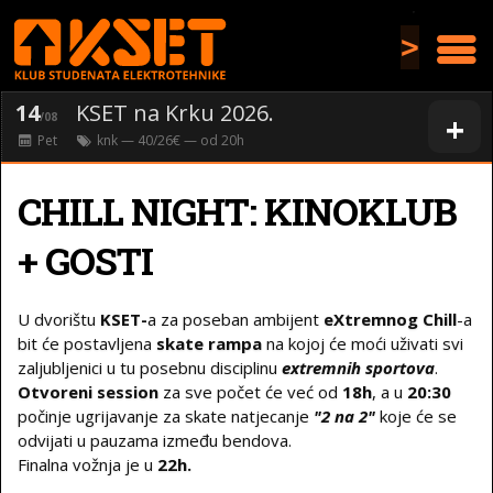
>
14
KSET na Krku 2026.
+
/08
Pet
knk
— 40/26€ — od
20
h
CHILL NIGHT: KINOKLUB
+ GOSTI
U dvorištu
KSET-
a za poseban ambijent
eXtremnog Chill
-a
bit će postavljena
skate rampa
na kojoj će moći uživati svi
zaljubljenici u tu posebnu disciplinu
extremnih sportova
.
Otvoreni session
za sve počet će već od
18h
, a u
20:30
počinje ugrijavanje za skate natjecanje
"2 na 2"
koje će se
odvijati u pauzama između bendova.
Finalna vožnja je u
22h.