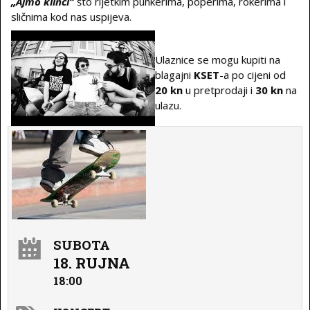
„Ajmo klinci“
što rijetkim punkerima, poperima, rokerima i
sličnima kod nas uspijeva.
Ulaznice se mogu kupiti na
blagajni
KSET
-a po cijeni od
20 kn
u pretprodaji i
30 kn
na
ulazu.
SUBOTA
18. RUJNA
18:00