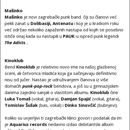
Mašinko
Mašinko
je novi zagrebački punk band
čiji su članovi već
pekli zanat u
Dolibasiji, Antenatu
i koji je u kratkom roku
već održao nekoliko zapaženih nastupa od kojih se posebno
ističe onaj kada su nastupili u
PAUK
-u ispred punk legendi
The Adicts
.
..
Kinoklub
Bend
Kinoklub
je relativno novo ime na našoj glazbenoj
sceni, ali četvorica mladića koja ga sačinjavaju definitivno
nisu od jučer. Nastao je udruživanjem članova iz više
domaćih
punk-pop-rock
bendova, a još su u gimnazijskim
danima zajedno sanjali o vlastitom albumu.
Kinoklub
čine
Luka Tomaš
(vokal, gitara),
Damjan Spajić
(vokal, gitara),
Tomislav Šušak
(bas, vokal) i
Dinko Sinovčić
(bubnjevi).
Koliko su uvjerljivi ti zagrebački klinci govori i podatak da im
je
Aquarius records
nedavno izdao debitantski album