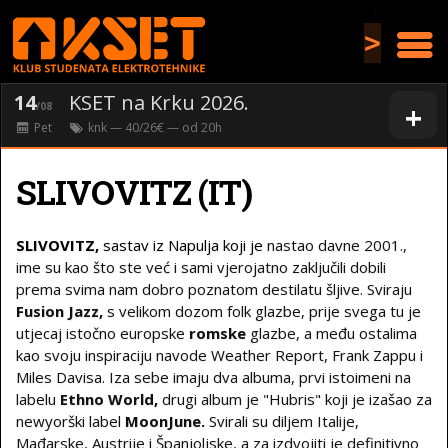
>
14
KSET na Krku 2026.
+
/08
Pet
knk
— 40/26€ — od
20
h
SLIVOVITZ (IT)
SLIVOVITZ,
sastav iz Napulja koji je
nastao davne 2001.,
ime su kao što ste već i sami vjerojatno zaključili dobili
prema svima nam dobro poznatom destilatu šljive. Sviraju
Fusion Jazz,
s velikom dozom folk glazbe, prije svega tu je
utjecaj istočno europske
romske
glazbe, a među ostalima
kao svoju inspiraciju navode Weather Report, Frank Zappu i
Miles Davisa. Iza sebe imaju dva albuma, prvi istoimeni na
labelu
Ethno World,
drugi album je "Hubris" koji je izašao za
newyorški label
MoonJune.
Svirali su diljem Italije,
Mađarske, Austrije i Španjoljske, a za izdvojiti je definitivno