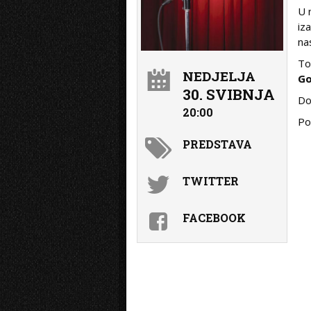
U 
iz
na
To
NEDJELJA
Go
30. SVIBNJA
Do
20:00
Po
PREDSTAVA
TWITTER
FACEBOOK