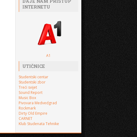
DAJE NAM PRISTUP
INTERNETU
A1
UTIČNICE
Studentski centar
Studentski zbor
Treći svijet
Sound Report
Music Box
Pivovara Medvedgrad
Rockmark
Dirty Old Empire
CARNET
Klub Studenata Tehnike