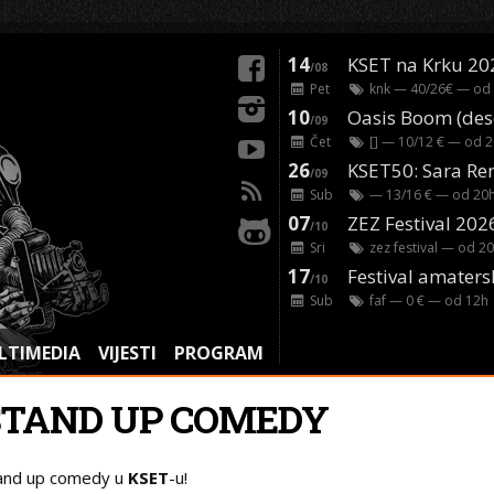
14
KSET na Krku 20
/08
Pet
knk
— 40/26€ — od
10
/09
Čet
[]
— 10/12 € — od
2
26
/09
Sub
— 13/16 € — od
20
07
ZEZ Festival 202
/10
Sri
zez festival
— od
20
17
Festival amaters
/10
Sub
faf
— 0 € — od
12
h
LTIMEDIA
VIJESTI
PROGRAM
STAND UP COMEDY
and up comedy u
KSET
-u!