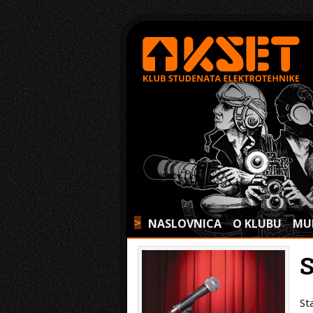
NASLOVNICA
O KLUBU
MU
>
St