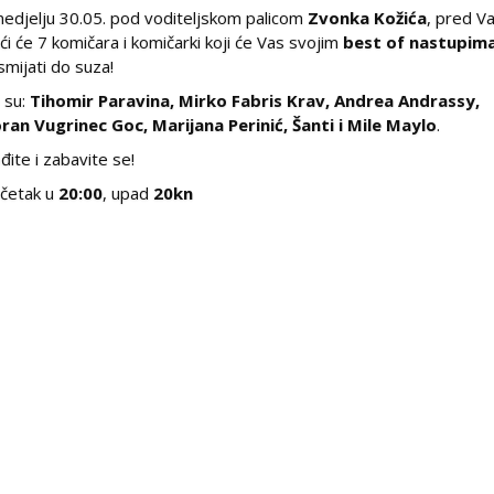
nedjelju 30.05. pod voditeljskom palicom
Zvonka Kožića
, pred V
aći će 7 komičara i komičarki koji će Vas svojim
best of nastupim
smijati do suza!
 su:
Tihomir Paravina, Mirko Fabris Krav, Andrea Andrassy,
ran Vugrinec Goc, Marijana Perinić, Šanti i Mile Maylo
.
đite i zabavite se!
četak u
20:00
, upad
20kn