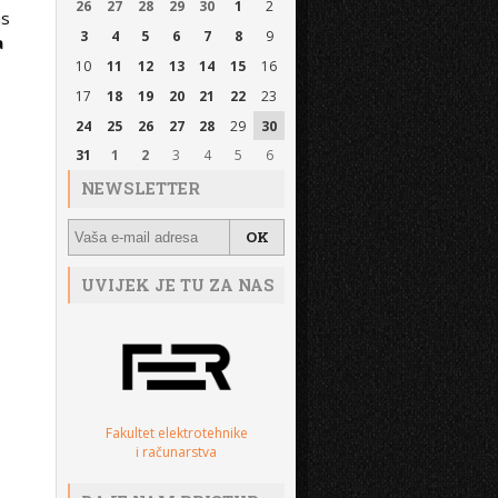
26
27
28
29
30
1
2
as
3
4
5
6
7
8
9
a
10
11
12
13
14
15
16
17
18
19
20
21
22
23
24
25
26
27
28
29
30
31
1
2
3
4
5
6
NEWSLETTER
UVIJEK JE TU ZA NAS
Fakultet elektrotehnike
i računarstva