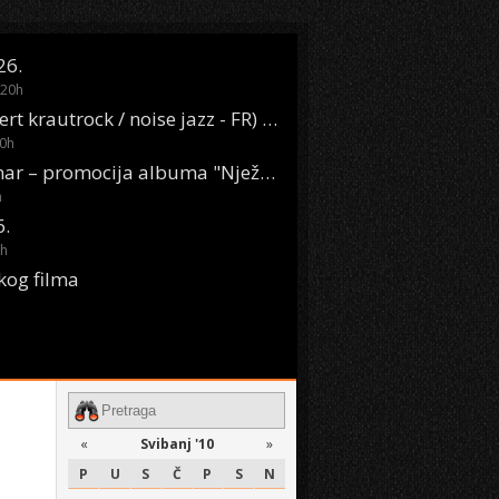
26.
20
h
Oasis Boom (desert krautrock / noise jazz - FR) @ KONTEJNER
0
h
KSET50: Sara Renar – promocija albuma "Nježne riječi" @ Močvara
h
6.
h
kog filma
«
Svibanj '10
»
P
U
S
Č
P
S
N