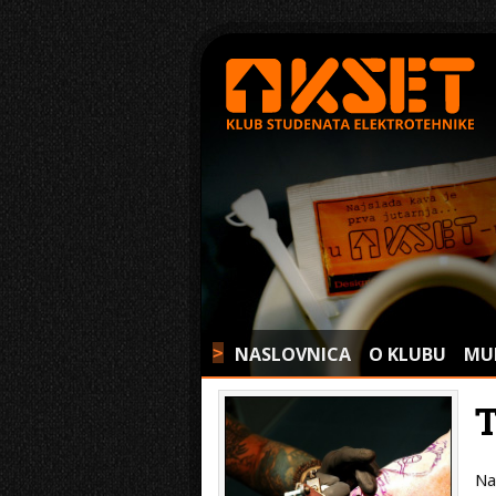
NASLOVNICA
O KLUBU
MU
>
Na