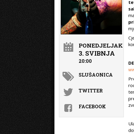
te
sa
ma
pr
mj
Cj
ko
PONEDJELJAK
3. SVIBNJA
20:00
D
ww
SLUŠAONICA
Pr
ro
TWITTER
te
pr
zv
FACEBOOK
Ul
do