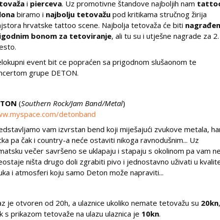
tovaža
i
pierceva
. Uz promotivne štandove najboljih nam
tatto
lona
biramo i
najbolju tetovažu
pod kritikama stručnog žirija
jstora hrvatske tattoo scene. Najbolja tetovaža će biti
nagrađe
igodnim bonom za tetoviranje
, ali tu su i utješne nagrade za 2. 
esto.
elokupni event bit ce popraćen sa prigodnom slušaonom te
ncertom grupe DETON.
ETON
(
Southern Rock/Jam Band/Metal
)
w.myspace.com/detonband
edstavljamo vam izvrstan bend koji miješajući zvukove metala, ha
cka pa čak i country-a neće ostaviti nikoga ravnodušnim... Uz
matsku večer savršeno se uklapaju i stapaju s okolinom pa vam n
eostaje ništa drugo doli zgrabiti pivo i jednostavno uživati u kvalite
uka i atmosferi koju samo Deton može napraviti...
az je otvoren od 20h, a ulaznice ukoliko nemate tetovažu su
20kn
k s prikazom tetovaže na ulazu ulaznica je
10kn
.