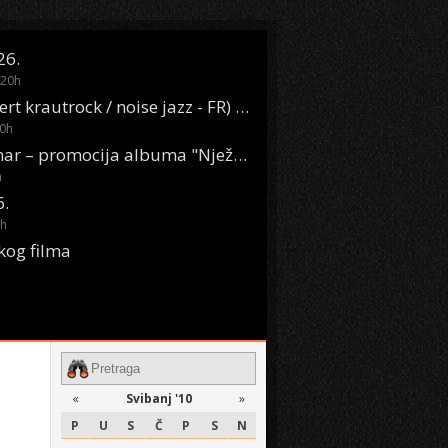
26.
20
h
Oasis Boom (desert krautrock / noise jazz - FR) @ KONTEJNER
0
h
KSET50: Sara Renar – promocija albuma "Nježne riječi" @ Močvara
h
6.
h
kog filma
«
Svibanj '10
»
P
U
S
Č
P
S
N