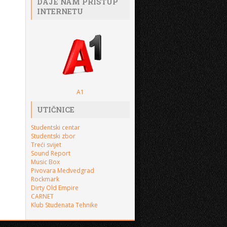
DAJE NAM PRISTUP
INTERNETU
A1
UTIČNICE
Studentski centar
Studentski zbor
Treći svijet
Sound Report
Music Box
Pivovara Medvedgrad
Rockmark
Dirty Old Empire
CARNET
Klub Studenata Tehnike