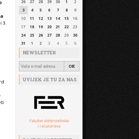
o
26
27
28
29
30
1
2
3
4
5
6
7
8
9
na
10
11
12
13
14
15
16
i 3.
17
18
19
20
21
22
23
24
25
26
27
28
29
30
31
1
2
3
4
5
6
NEWSLETTER
UVIJEK JE TU ZA NAS
rd
e
ti
Fakultet elektrotehnike
i računarstva
,