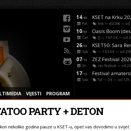
14
KSET na Krku 20
/08
Pet
knk
— 40/26€ — od
10
/09
Čet
[]
— 10/12 € — od
2
26
/09
Sub
— 13/16 € — od
20
07
ZEZ Festival 202
/10
Sri
zez festival
— od
20
17
Festival amaters
/10
Sub
faf
— 0 € — od
12
h
LTIMEDIA
VIJESTI
PROGRAM
TATOO PARTY + DETON
kon nekoliko godina pauze u KSET-u, opet vas dovodimo u svijet