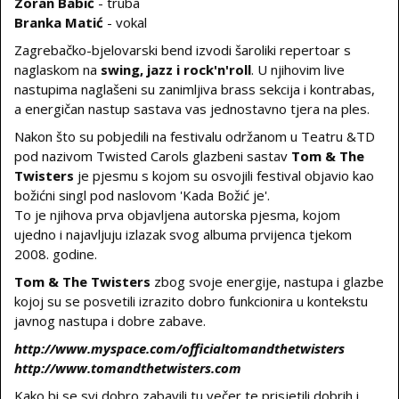
Zoran Babić
- truba
Branka Matić
- vokal
Zagrebačko-bjelovarski bend izvodi šaroliki repertoar s
naglaskom na
swing, jazz i rock'n'roll
. U njihovim live
nastupima naglašeni su zanimljiva brass sekcija i kontrabas,
a energičan nastup sastava vas jednostavno tjera na ples.
Nakon što su pobjedili na festivalu održanom u Teatru &TD
pod nazivom Twisted Carols glazbeni sastav
Tom & The
Twisters
je pjesmu s kojom su osvojili festival objavio kao
božićni singl pod naslovom 'Kada Božić je'.
To je njihova prva objavljena autorska pjesma, kojom
ujedno i najavljuju izlazak svog albuma prvijenca tjekom
2008. godine.
Tom & The Twisters
zbog svoje energije, nastupa i glazbe
kojoj su se posvetili izrazito dobro funkcionira u kontekstu
javnog nastupa i dobre zabave.
http://www.myspace.com/officialtomandthetwisters
http://www.tomandthetwisters.com
Kako bi se svi dobro zabavili tu večer te prisjetili dobrih i