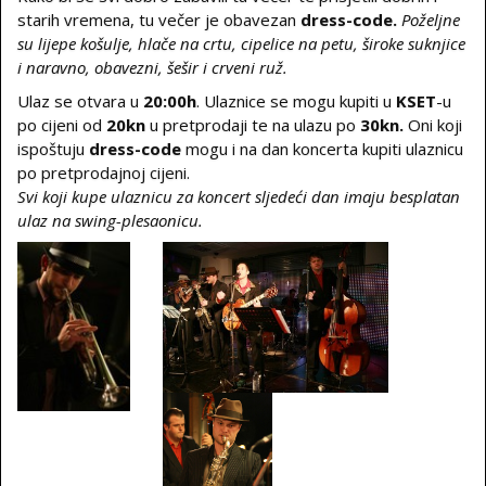
starih vremena, tu večer je obavezan
dress-code.
Poželjne
su lijepe košulje, hlače na crtu, cipelice na petu, široke suknjice
i naravno, obavezni, šešir i crveni ruž.
Ulaz se otvara u
20:00h
. Ulaznice se mogu kupiti u
KSET
-u
po cijeni od
20kn
u pretprodaji te na ulazu po
30kn.
Oni koji
ispoštuju
dress-code
mogu i na dan koncerta kupiti ulaznicu
po pretprodajnoj cijeni.
Svi koji kupe ulaznicu za koncert sljedeći dan imaju besplatan
ulaz na swing-plesaonicu.