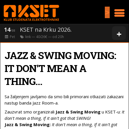
>
14
KSET na Krku 2026.
+
/08
Pet
knk
— 40/26€ — od
20
h
JAZZ & SWING MOVING:
IT DON'T MEAN A
THING...
Sa žaljenjem javljamo da smo bili primorani otkazati zakazani
nastup banda Jazz Room-a.
Zauzvrat smo organizirali
Jazz & Swing Moving
u KSET-u:
It
don't mean a thing, If it ain't got that SWING!
Jazz & Swing Moving:
It don't mean a thing, If it ain't got