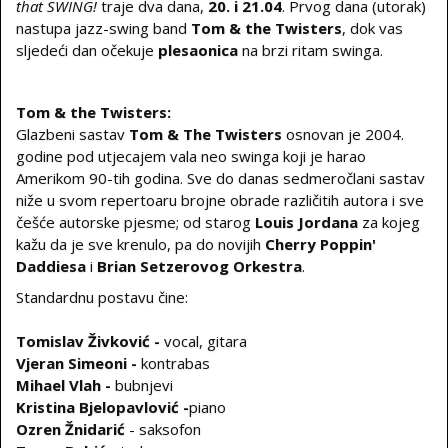
that SWING!
traje dva dana,
20. i 21.04
. Prvog dana (utorak)
nastupa jazz-swing band
Tom & the Twisters
, dok vas
sljedeći dan očekuje
plesaonica
na brzi ritam swinga.
Tom & the Twisters:
Glazbeni sastav
Tom & The Twisters
osnovan je 2004.
godine pod utjecajem vala neo swinga koji je harao
Amerikom 90-tih godina. Sve do danas sedmeročlani sastav
niže u svom repertoaru brojne obrade različitih autora i sve
češće autorske pjesme; od starog
Louis Jordana
za kojeg
kažu da je sve krenulo, pa do novijih
Cherry Poppin'
Daddiesa
i
Brian Setzerovog Orkestra
.
Standardnu postavu čine:
Tomislav Živković -
vocal, gitara
Vjeran Simeoni -
kontrabas
Mihael Vlah -
bubnjevi
Kristina Bjelopavlović -
piano
Ozren Žnidarić
- saksofon