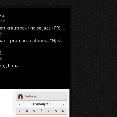
26.
20
h
Oasis Boom (desert krautrock / noise jazz - FR) @ KONTEJNER
0
h
KSET50: Sara Renar – promocija albuma "Nježne riječi" @ Močvara
h
6.
h
kog filma
«
Travanj '10
»
P
U
S
Č
P
S
N