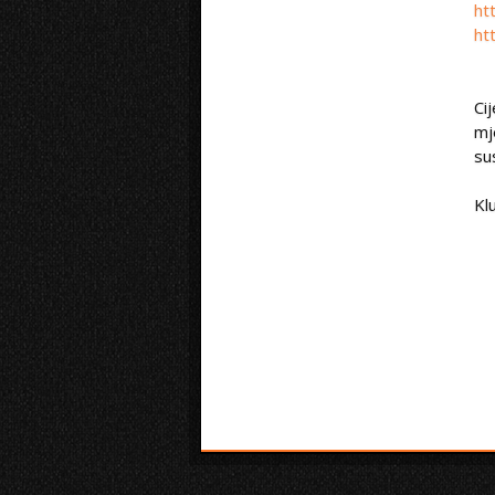
ht
ht
Ci
mj
su
Kl