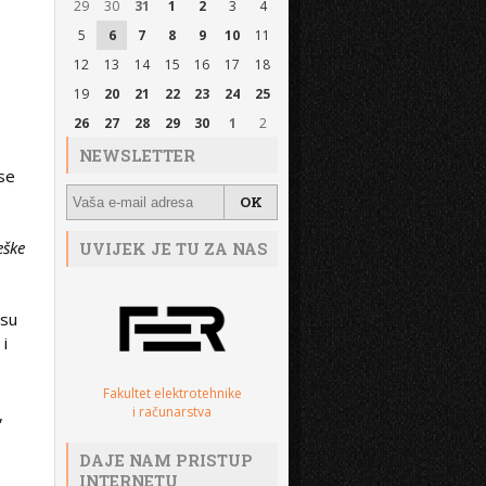
29
30
31
1
2
3
4
5
6
7
8
9
10
11
12
13
14
15
16
17
18
,
19
20
21
22
23
24
25
26
27
28
29
30
1
2
NEWSLETTER
 se
eške
UVIJEK JE TU ZA NAS
 su
 i
Fakultet elektrotehnike
i računarstva
,
DAJE NAM PRISTUP
INTERNETU