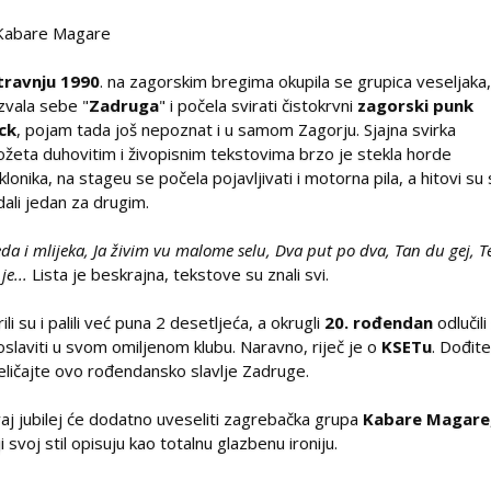
Kabare Magare
travnju
1990
. na zagorskim bregima okupila se grupica veseljaka
zvala sebe "
Zadruga
" i počela svirati čistokrvni
zagorski punk
ck
, pojam tada još nepoznat i u samom Zagorju. Sjajna svirka
ožeta duhovitim i živopisnim tekstovima brzo je stekla horde
klonika, na stageu se počela pojavljivati i motorna pila, a hitovi su
dali jedan za drugim.
da i mlijeka, Ja živim vu malome selu, Dva put po dva, Tan du gej, T
je...
Lista je beskrajna, tekstove su znali svi.
ili su i palili već puna 2 desetljeća, a okrugli
20. rođendan
odlučili
oslaviti u svom omiljenom klubu. Naravno, riječ je o
KSETu
. Dođite
eličajte ovo rođendansko slavlje Zadruge.
aj jubilej će dodatno uveseliti zagrebačka grupa
Kabare Magare
ji svoj stil opisuju kao totalnu glazbenu ironiju.