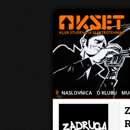
NASLOVNICA
O KLUBU
MU
>
Z