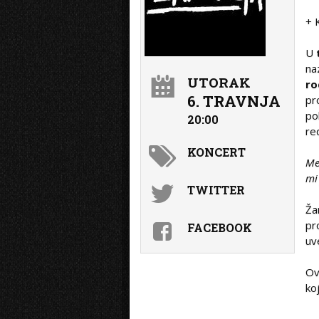
+ 
U
na
UTORAK
ro
6. TRAVNJA
pr
po
20:00
re
KONCERT
Me
mi 
TWITTER
Žar
pr
FACEBOOK
uv
Ov
ko