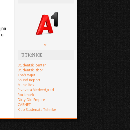
ajna
 u
A1
UTIČNICE
Studentski centar
Studentski zbor
Treći svijet
Sound Report
Music Box
Pivovara Medvedgrad
Rockmark
Dirty Old Empire
CARNET
Klub Studenata Tehnike