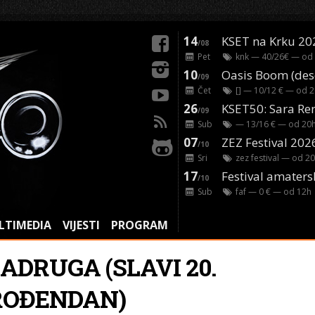
14
KSET na Krku 20
/08
Pet
knk
— 40/26€ — od
10
/09
Čet
[]
— 10/12 € — od
2
26
/09
Sub
— 13/16 € — od
20
07
ZEZ Festival 202
/10
Sri
zez festival
— od
20
17
Festival amaters
/10
Sub
faf
— 0 € — od
12
h
LTIMEDIA
VIJESTI
PROGRAM
ADRUGA (SLAVI 20.
ROĐENDAN)