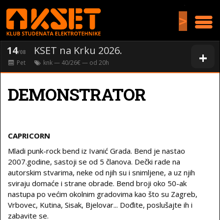
>
14
KSET na Krku 2026.
+
/08
Pet
knk
— 40/26€ — od
20
h
DEMONSTRATOR
CAPRICORN
Mladi punk-rock bend iz Ivanić Grada. Bend je nastao
2007.godine, sastoji se od 5 članova. Dečki rade na
autorskim stvarima, neke od njih su i snimljene, a uz njih
sviraju domaće i strane obrade. Bend broji oko 50-ak
nastupa po većim okolnim gradovima kao što su Zagreb,
Vrbovec, Kutina, Sisak, Bjelovar... Dođite, poslušajte ih i
zabavite se.