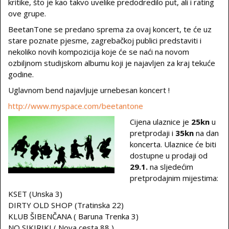
kritike, što je kao takvo uvelike predodredilo put, ali i rating
ove grupe.
BeetanTone se predano sprema za ovaj koncert, te će uz
stare poznate pjesme, zagrebačkoj publici predstaviti i
nekoliko novih kompozicija koje će se naći na novom
ozbiljnom studijskom albumu koji je najavljen za kraj tekuće
godine.
Uglavnom bend najavljuje urnebesan koncert !
http://www.myspace.com/beetantone
Cijena ulaznice je
25kn
u
pretprodaji i
35kn
na dan
koncerta. Ulaznice će biti
dostupne u prodaji od
29.1.
na sljedećim
pretprodajnim mijestima:
KSET (Unska 3)
DIRTY OLD SHOP (Tratinska 22)
KLUB ŠIBENČANA ( Baruna Trenka 3)
NO SIKIRIKI ( Nova cesta 88 )