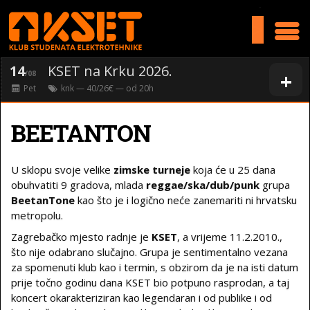
>
14
KSET na Krku 2026.
+
/08
Pet
knk
— 40/26€ — od
20
h
BEETANTON
U sklopu svoje velike
zimske turneje
koja će u 25 dana
obuhvatiti 9 gradova, mlada
reggae/ska/dub/punk
grupa
BeetanTone
kao što je i logično neće zanemariti ni hrvatsku
metropolu.
Zagrebačko mjesto radnje je
KSET
, a vrijeme 11.2.2010.,
što nije odabrano slučajno. Grupa je sentimentalno vezana
za spomenuti klub kao i termin, s obzirom da je na isti datum
prije točno godinu dana KSET bio potpuno rasprodan, a taj
koncert okarakteriziran kao legendaran i od publike i od