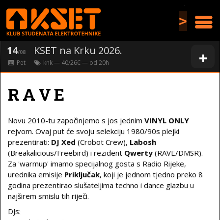
>
14
KSET na Krku 2026.
+
/08
Pet
knk
— 40/26€ — od
20
h
R A V E
Novu 2010-tu započinjemo s jos jednim
VINYL ONLY
rejvom. Ovaj put će svoju selekciju 1980/90s plejki
prezentirati:
DJ Xed
(Crobot Crew),
Labosh
(Breakalicious/Freebird) i rezident
Qwerty
(RAVE/DMSR).
Za 'warmup' imamo specijalnog gosta s Radio Rijeke,
urednika emisije
Priključak
, koji je jednom tjedno preko 8
godina prezentirao slušateljima techno i dance glazbu u
najširem smislu tih riječi.
DJs: