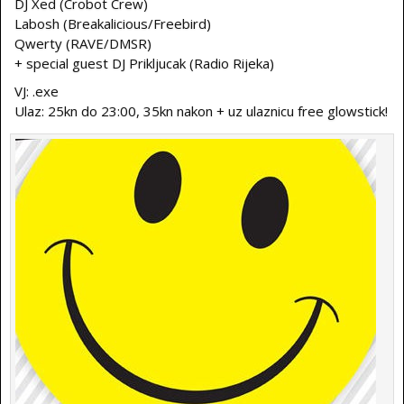
DJ Xed (Crobot Crew)
Labosh (Breakalicious/Freebird)
Qwerty (RAVE/DMSR)
+ special guest DJ Prikljucak (Radio Rijeka)
VJ: .exe
Ulaz: 25kn do 23:00, 35kn nakon + uz ulaznicu free glowstick!