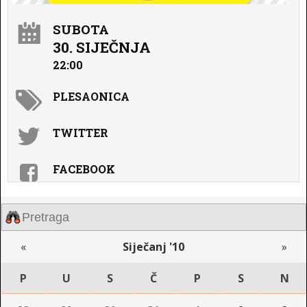
SUBOTA
30. SIJEČNJA
22:00
PLESAONICA
TWITTER
FACEBOOK
«
Siječanj '10
»
P
U
S
Č
P
S
N