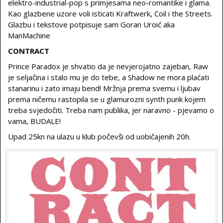
elektro-industrial-pop s primjesama neo-romantike i glama.
Kao glazbene uzore voli isticati Kraftwerk, Coil i the Streets.
Glazbu i tekstove potpisuje sam Goran Uroić aka
ManMachine
CONTRACT
Prince Paradox je shvatio da je nevjerojatno zajeban, Raw
je seljačina i stalo mu je do tebe, a Shadow ne mora plaćati
stanarinu i zato imaju bend! Mržnja prema svemu i ljubav
prema ničemu rastopila se u glamurozni synth punk kojem
treba svjedočiti. Treba nam publika, jer naravno - pjevamo o
vama, BUDALE!
Upad 25kn na ulazu u klub počevši od uobičajenih 20h.