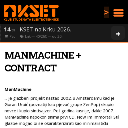
>
14
KSET na Krku 2026.
+
/08
Pet
knk
— 40/26€ — od
20
h
MANMACHINE +
CONTRACT
ManMachine
... je glazbeni projekt nastao 2002. u Amsterdamu kad je
Goran Uroić (poznatiji kao pjevač grupe ZenPop) skupio
novce i kupio sintisajzer. Pet godina kasnije, dakle 2007.
ManMachine napokon snima prvi CD, Now Im Immortal! Stil
glazbe mogao bi se okarakterizirati kao minimalistički