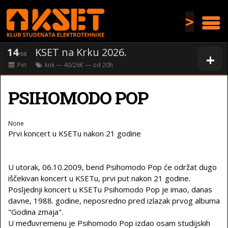
>
14
KSET na Krku 2026.
+
/08
Pet
knk
— 40/26€ — od
20
h
PSIHOMODO POP
None
Prvi koncert u KSETu nakon 21 godine
U utorak, 06.10.2009, bend Psihomodo Pop će održat dugo
iščekivan koncert u KSETu, prvi put nakon 21 godine.
Posljednji koncert u KSETu Psihomodo Pop je imao, danas
davne, 1988. godine, neposredno pred izlazak prvog albuma
"Godina zmaja".
U međuvremenu je Psihomodo Pop izdao osam studijskih