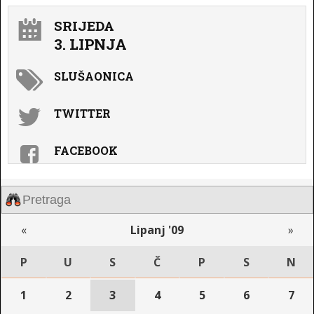
SRIJEDA
3. LIPNJA
SLUŠAONICA
TWITTER
FACEBOOK
«
Lipanj '09
»
P
U
S
Č
P
S
N
1
2
3
4
5
6
7