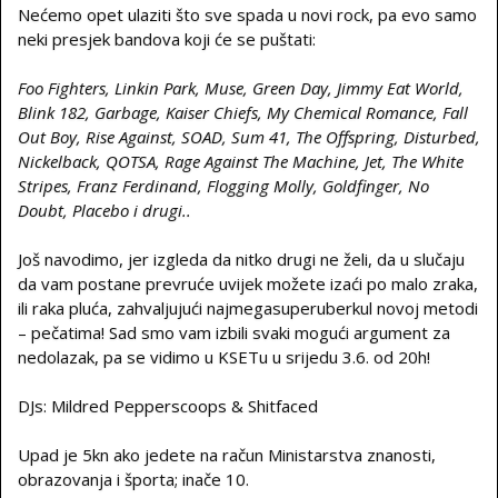
Nećemo opet ulaziti što sve spada u novi rock, pa evo samo
neki presjek bandova koji će se puštati:
Foo Fighters, Linkin Park, Muse, Green Day, Jimmy Eat World,
Blink 182, Garbage, Kaiser Chiefs, My Chemical Romance, Fall
Out Boy, Rise Against, SOAD, Sum 41, The Offspring, Disturbed,
Nickelback, QOTSA, Rage Against The Machine, Jet, The White
Stripes, Franz Ferdinand, Flogging Molly, Goldfinger, No
Doubt, Placebo i drugi..
Još navodimo, jer izgleda da nitko drugi ne želi, da u slučaju
da vam postane prevruće uvijek možete izaći po malo zraka,
ili raka pluća, zahvaljujući najmegasuperuberkul novoj metodi
– pečatima! Sad smo vam izbili svaki mogući argument za
nedolazak, pa se vidimo u KSETu u srijedu 3.6. od 20h!
DJs: Mildred Pepperscoops & Shitfaced
Upad je 5kn ako jedete na račun Ministarstva znanosti,
obrazovanja i športa; inače 10.