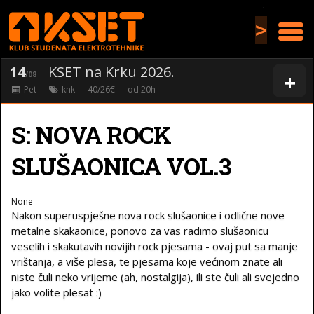
>
14
KSET na Krku 2026.
+
/08
Pet
knk
— 40/26€ — od
20
h
S: NOVA ROCK
SLUŠAONICA VOL.3
None
Nakon superuspješne nova rock slušaonice i odlične nove
metalne skakaonice, ponovo za vas radimo slušaonicu
veselih i skakutavih novijih rock pjesama - ovaj put sa manje
vrištanja, a više plesa, te pjesama koje većinom znate ali
niste čuli neko vrijeme (ah, nostalgija), ili ste čuli ali svejedno
jako volite plesat :)