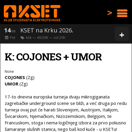
>
14
KSET na Krku 2026.
+
/08
Pet
knk
— 40/26€ — od
20
h
K: COJONES + UMOR
None
COJONES
(Zg)
UMOR
(Zg)
17-to dnevna europska turneja dvaju mikrogiganata
zagrebačke underground scene se bliži, a već druga po redu
turneja ovaj put će harati Slovenijom, Austrijom, Italijom,
Švicarskom, Njemačkom, Nizozemskom, Belgijom, te
Francuskom, stoga i nema logičnijeg izbora za prvo pokusno
šamaranje slušnih stanica, nego baš kod kuće - u KSETu!