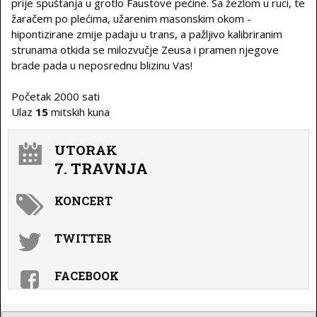
prije spuštanja u grotlo Faustove pećine. Sa žezlom u ruci, te
žaračem po plećima, užarenim masonskim okom -
hipontizirane zmije padaju u trans, a pažljivo kalibriranim
strunama otkida se milozvučje Zeusa i pramen njegove
brade pada u neposrednu blizinu Vas!
Početak 2000 sati
Ulaz
15
mitskih kuna
UTORAK
7. TRAVNJA
KONCERT
TWITTER
FACEBOOK