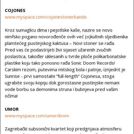
COJONES
www.myspace.com/cojonestonerbando
Kroz sumaglicu dima i pejotlske kaše, nazire se novo
nimfsko pogano novorođenče ovih već (o)kultnih sljedbenika
plamtećeg pustinjskog kaktusa – Novi stoner se rađa.
Pred vas će podastrijeti živi sijaset užarenih zvučnih
poslastica, također uklesanih u tvrde ploče polikarbonatske
plastike koju tako ponosno rađa Sonic Doom Records!
Carskim rezom, putevima mitskog bola i patnje, iznjedrit je
Sunrise - prvi samostalni “full-length” Cojonesa, stoga
ugrabite svoju kopiju dok gorostasne pustinjske nemani
vode borbu sa demonima struna i bubnjeva pred vašim
očima!
UMOR
www.myspace.com/umordoom
Zagrebački subsonični kvartet koji predgrijava atmosferu