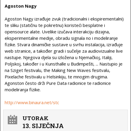
Agoston Nagy
Agoston Nagy izrađuje zvuk (tradicionalni i ekspirementalni)
te sliku (statičnu te pokretnu) koristeći besplatne i
opensource alate. Uvelike izučava interakciju dizajna,
eksperimentalne medije, obradu signala no i modeliranje
fizike. Stvara dinamičke sustave u svrhu instalacija, izrađuje
web stranice, a također gradi i sučelje za audiovizualne live
nastupe. Njegova djela su izložena u Njemačkoj, Italiji,
Poljskoj, također i u Kunsthalle u Budimpešti, ... Nastupio je
na Sziget festivalu, the Making New Waves fesitvalu,
Pixelache festivalu u Helsinkiju, te mnogim drugima.
Agonston često drži Pure Data radionice te radionice
modeliranja fizike.
http://www.binaura.net/stc
UTORAK
13. SIJEČNJA