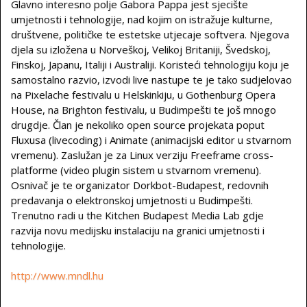
Glavno interesno polje Gabora Pappa jest sjecište
umjetnosti i tehnologije, nad kojim on istražuje kulturne,
društvene, političke te estetske utjecaje softvera. Njegova
djela su izložena u Norveškoj, Velikoj Britaniji, Švedskoj,
Finskoj, Japanu, Italiji i Australiji. Koristeći tehnologiju koju je
samostalno razvio, izvodi live nastupe te je tako sudjelovao
na Pixelache festivalu u Helskinkiju, u Gothenburg Opera
House, na Brighton festivalu, u Budimpešti te još mnogo
drugdje. Član je nekoliko open source projekata poput
Fluxusa (livecoding) i Animate (animacijski editor u stvarnom
vremenu). Zaslužan je za Linux verziju Freeframe cross-
platforme (video plugin sistem u stvarnom vremenu).
Osnivač je te organizator Dorkbot-Budapest, redovnih
predavanja o elektronskoj umjetnosti u Budimpešti.
Trenutno radi u the Kitchen Budapest Media Lab gdje
razvija novu medijsku instalaciju na granici umjetnosti i
tehnologije.
http://www.mndl.hu