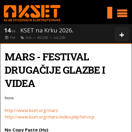
>
14
KSET na Krku 2026.
+
/08
Pet
knk
— 40/26€ — od
20
h
ΜARS - FESTIVAL
DRUGAČIJE GLAZBE I
VIDEA
None
http://www.kset.org/mars
http://www.kset.org/mars/index.php?id=ncp
No Copy Paste (Hu)