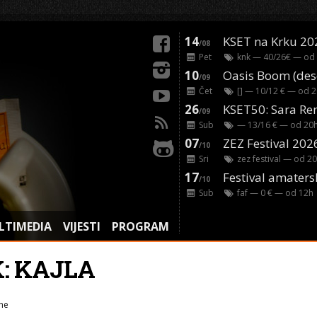
14
KSET na Krku 20
/08
Pet
knk
— 40/26€ — od
10
/09
Čet
[]
— 10/12 € — od
2
26
/09
Sub
— 13/16 € — od
20
07
ZEZ Festival 202
/10
Sri
zez festival
— od
20
17
Festival amaters
/10
Sub
faf
— 0 € — od
12
h
LTIMEDIA
VIJESTI
PROGRAM
K: KAJLA
ne