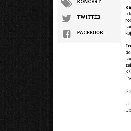
KONCERT
Ka
a 
TWITTER
ro
sa
FACEBOOK
ku
Fr
do
sa
za
KS
Tw
Ka
Ul
Up