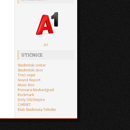
A1
UTIČNICE
Studentski centar
Studentski zbor
Treći svijet
Sound Report
Music Box
Pivovara Medvedgrad
Rockmark
Dirty Old Empire
CARNET
Klub Studenata Tehnike