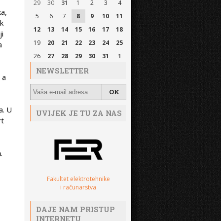
29
30
31
1
2
3
4
ka,
5
6
7
8
9
10
11
nk
12
13
14
15
16
17
18
ji
19
20
21
22
23
24
25
a
26
27
28
29
30
31
1
NEWSLETTER
 a
a. U
UVIJEK JE TU ZA NAS
rt
a
.
Fakultet elektrotehnike
i računarstva
DAJE NAM PRISTUP
INTERNETU