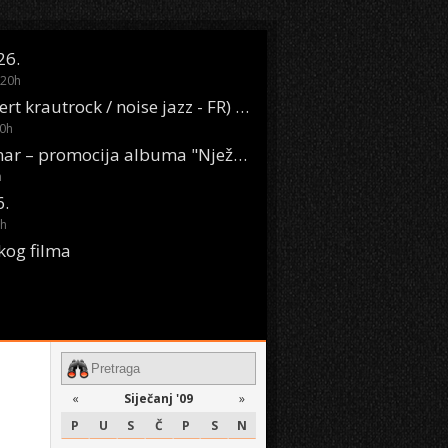
26.
20
h
Oasis Boom (desert krautrock / noise jazz - FR) @ KONTEJNER
0
h
KSET50: Sara Renar – promocija albuma "Nježne riječi" @ Močvara
h
6.
h
kog filma
«
Siječanj '09
»
P
U
S
Č
P
S
N