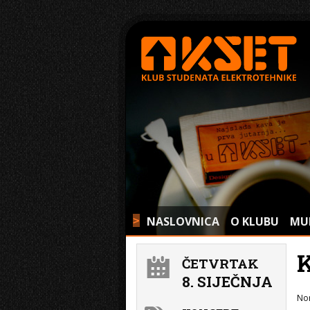
NASLOVNICA
O KLUBU
MU
>
ČETVRTAK
8. SIJEČNJA
No