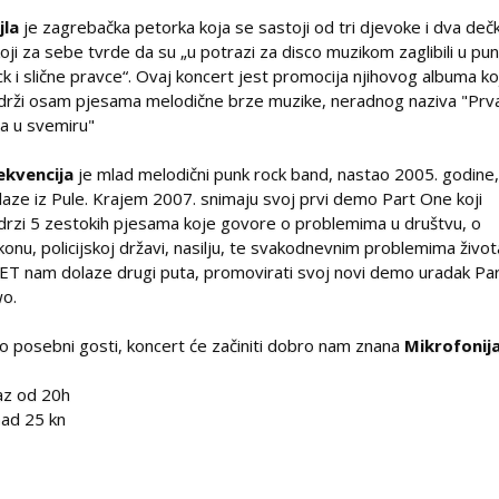
jla
je zagrebačka petorka koja se sastoji od tri djevoke i dva deč
koji za sebe tvrde da su „u potrazi za disco muzikom zaglibili u pu
ck i slične pravce“. Ovaj koncert jest promocija njihovog albuma ko
drži osam pjesama melodične brze muzike, neradnog naziva "Prv
ja u svemiru"
ekvencija
je mlad melodični punk rock band, nastao 2005. godine,
laze iz Pule. Krajem 2007. snimaju svoj prvi demo Part One koji
drzi 5 zestokih pjesama koje govore o problemima u društvu, o
konu, policijskoj državi, nasilju, te svakodnevnim problemima život
ET nam dolaze drugi puta, promovirati svoj novi demo uradak Pa
o.
o posebni gosti, koncert će začiniti dobro nam znana
Mikrofonij
az od 20h
ad 25 kn