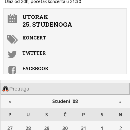
Ulaz od 20h, početak koncerta u 21:30
UTORAK
25. STUDENOGA
KONCERT
TWITTER
FACEBOOK
«
Studeni '08
»
P
U
S
Č
P
S
N
27
28
29
30
31
1
2