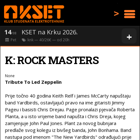
>
14
KSET na Krku 2026.
+
/08
Pet
knk
— 40/26€ — od
20
h
K: ROCK MASTERS
None
Tribute To Led Zeppelin
Prije točno 40 godina Keith Relf i James McCarty napuštaju
band Yardbirds, ostavljajući pravo na ime gitaristi Jimmy
Pageu i basisti Chris Drejau. Page pronalazi pjevača Roberta
Planta, a u isto vrijeme band napušta i Chris Dreja, kojeg
zamjenjuje John Paul Jones. Plant za novog bubnjara
predlaže svog kolegu iz bivšeg banda, John Bonhama. Band
nastupa pod imenom "The New Yardbirds" odrađujući prije