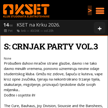
>
14
KSET na Krku 2026.
+
/08
Pet
knk
— 40/26€ — od
20
h
S: CRNJAK PARTY VOL.3
None
Probuđeni duhovi mračne strane glazbe, davno i ne tako
davno minulih vremena, ponovno uznemiruju nevine odaje
studentskog kluba. Gmižu niz zidove, šapuću iz kuteva, vape
kroz opne zvučnika, tjeraju na nekontrolirano trzanje tijela,
skakutanje, migoljenje, prizivajući tjeskobne duše svojih
miljenika...
Dođite i osjetite ih!
The Cure, Bauhaus, Joy Division, Siouxsie and the Banshees,