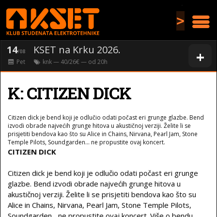
>
14
KSET na Krku 2026.
+
/08
Pet
knk
— 40/26€ — od
20
h
K: CITIZEN DICK
Citizen dick je bend koji je odlučio odati počast eri grunge glazbe. Bend
izvodi obrade najvećih grunge hitova u akustičnoj verziji. Želite li se
prisjetiti bendova kao što su Alice in Chains, Nirvana, Pearl Jam, Stone
Temple Pilots, Soundgarden... ne propustite ovaj koncert.
CITIZEN DICK
Citizen dick je bend koji je odlučio odati počast eri grunge
glazbe. Bend izvodi obrade najvećih grunge hitova u
akustičnoj verziji. Želite li se prisjetiti bendova kao što su
Alice in Chains, Nirvana, Pearl Jam, Stone Temple Pilots,
Soundgarden... ne propustite ovaj koncert. Više o bendu