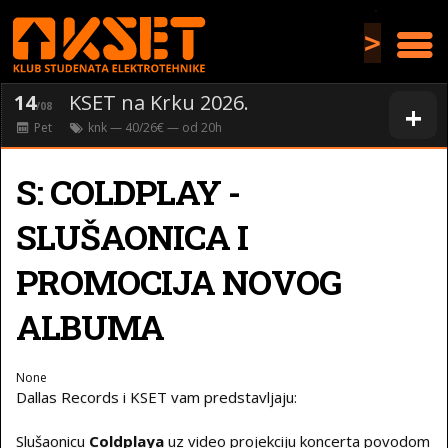
>
14
KSET na Krku 2026.
+
/08
Pet
knk
— 40/26€ — od
20
h
S: COLDPLAY -
SLUŠAONICA I
PROMOCIJA NOVOG
ALBUMA
None
Dallas Records i KSET vam predstavljaju:
Slušaonicu
Coldplaya
uz video projekciju koncerta povodom