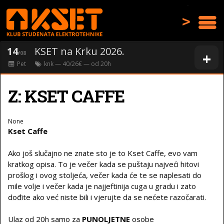
>
14
KSET na Krku 2026.
+
/08
Pet
knk
— 40/26€ — od
20
h
Z: KSET CAFFE
None
Kset Caffe
Ako još slučajno ne znate sto je to Kset Caffe, evo vam
kratkog opisa. To je večer kada se puštaju najveći hitovi
prošlog i ovog stoljeća, večer kada će te se naplesati do
mile volje i večer kada je najjeftinija cuga u gradu i zato
dođite ako već niste bili i vjerujte da se nećete razočarati.
Ulaz od 20h samo za
PUNOLJETNE
osobe