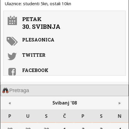
Ulaznice: studenti 5kn, ostali 10kn
PETAK
30. SVIBNJA
PLESAONICA
TWITTER
FACEBOOK
«
Svibanj '08
»
P
U
S
Č
P
S
N