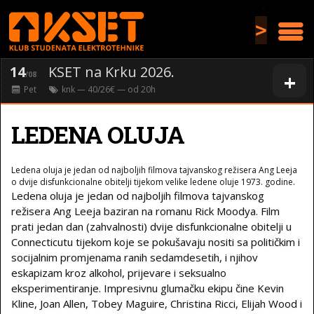
>
14
KSET na Krku 2026.
+
/08
Pet
knk
— 40/26€ — od
20
h
LEDENA OLUJA
Ledena oluja je jedan od najboljih filmova tajvanskog režisera Ang Leeja
o dvije disfunkcionalne obitelji tijekom velike ledene oluje 1973. godine.
Ledena oluja je jedan od najboljih filmova tajvanskog
režisera Ang Leeja baziran na romanu Rick Moodya. Film
prati jedan dan (zahvalnosti) dvije disfunkcionalne obitelji u
Connecticutu tijekom koje se pokušavaju nositi sa političkim i
socijalnim promjenama ranih sedamdesetih, i njihov
eskapizam kroz alkohol, prijevare i seksualno
eksperimentiranje. Impresivnu glumačku ekipu čine Kevin
Kline, Joan Allen, Tobey Maguire, Christina Ricci, Elijah Wood i