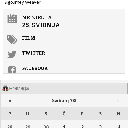
Sigourney Weaver.
NEDJELJA
25. SVIBNJA
FILM
TWITTER
FACEBOOK
«
Svibanj '08
»
P
U
S
Č
P
S
N
28
29
30
1
2
3
4