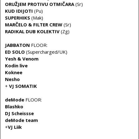
ORUŽJEM PROTIVU OTMIČARA
(Sr)
KUD IDIJOTI
(Pu)
SUPERHIKS
(Mak)
MARČELO & FILTER CREW
(Sr)
RADIKAL DUB KOLEKTIV
(Zg)
JABBATON
FLOOR:
ED SOLO
(Supercharged/UK)
Yesh & Venom
Kodin live
Koknee
Nesho
+
VJ SOMATIK
deMode
FLOOR:
Blashko
DJ Scheissse
deMode team
+
VJ Liik