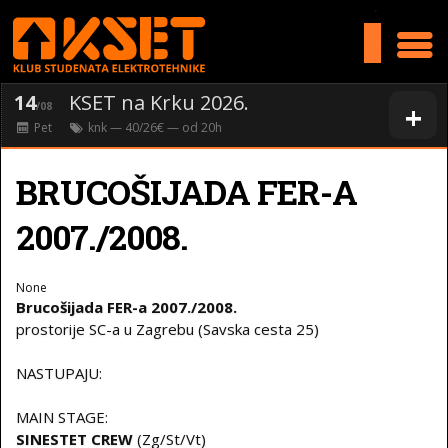
>
14
KSET na Krku 2026.
+
/08
Pet
knk
— 40/26€ — od
20
h
BRUCOŠIJADA FER-A
2007./2008.
None
Brucošijada FER-a 2007./2008.
prostorije SC-a u Zagrebu (Savska cesta 25)
NASTUPAJU:
MAIN STAGE:
SINESTET CREW
(Zg/St/Vt)