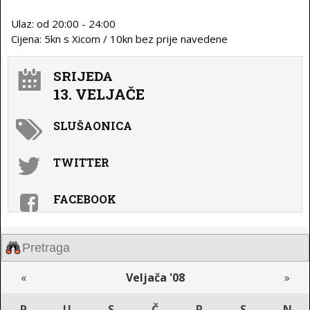
Ulaz: od 20:00 - 24:00
Cijena: 5kn s Xicom / 10kn bez prije navedene
SRIJEDA
13. VELJAČE
SLUŠAONICA
TWITTER
FACEBOOK
«
Veljača '08
»
P
U
S
Č
P
S
N