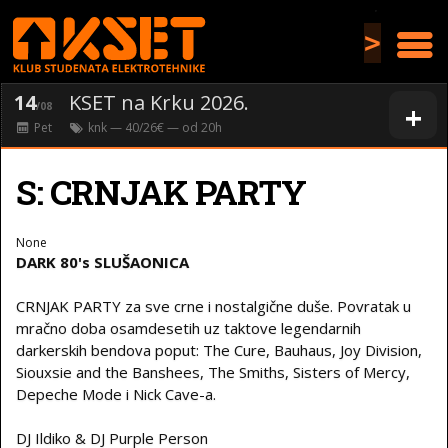
>
14
KSET na Krku 2026.
+
/08
Pet
knk
— 40/26€ — od
20
h
S: CRNJAK PARTY
None
DARK 80's SLUŠAONICA
CRNJAK PARTY za sve crne i nostalgične duše. Povratak u
mračno doba osamdesetih uz taktove legendarnih
darkerskih bendova poput: The Cure, Bauhaus, Joy Division,
Siouxsie and the Banshees, The Smiths, Sisters of Mercy,
Depeche Mode i Nick Cave-a.
DJ Ildiko & DJ Purple Person