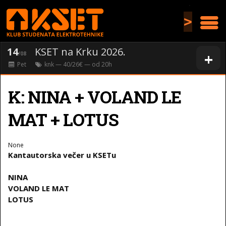
>
14
KSET na Krku 2026.
+
/08
Pet
knk
— 40/26€ — od
20
h
K: NINA + VOLAND LE
MAT + LOTUS
None
Kantautorska večer u KSETu
NINA
VOLAND LE MAT
LOTUS