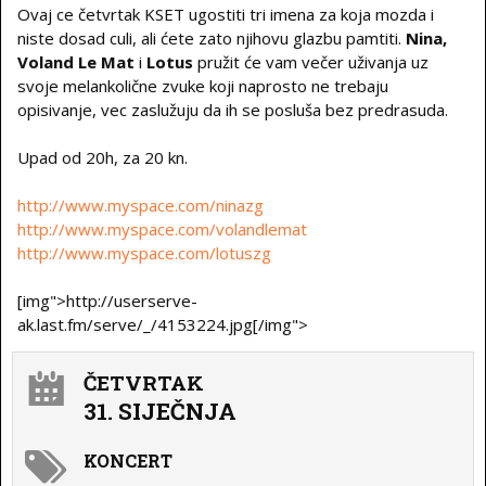
Ovaj ce četvrtak KSET ugostiti tri imena za koja mozda i
niste dosad culi, ali ćete zato njihovu glazbu pamtiti.
Nina,
Voland Le Mat
i
Lotus
pružit će vam večer uživanja uz
svoje melankolične zvuke koji naprosto ne trebaju
opisivanje, vec zaslužuju da ih se posluša bez predrasuda.
Upad od 20h, za 20 kn.
http://www.myspace.com/ninazg
http://www.myspace.com/volandlemat
http://www.myspace.com/lotuszg
[img">http://userserve-
ak.last.fm/serve/_/4153224.jpg[/img">
ČETVRTAK
31. SIJEČNJA
KONCERT