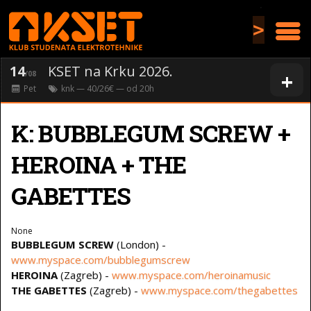
>
14
KSET na Krku 2026.
+
/08
Pet
knk
— 40/26€ — od
20
h
K: BUBBLEGUM SCREW +
HEROINA + THE
GABETTES
None
BUBBLEGUM SCREW
(London) -
www.myspace.com/bubblegumscrew
HEROINA
(Zagreb) -
www.myspace.com/heroinamusic
THE GABETTES
(Zagreb) -
www.myspace.com/thegabettes