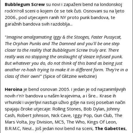
Bubblegum Screw
su novi i zapaženi bend na londonskoj
rock'n'roll sceni o kojem će se tek čuti. Osnovani su na ljeto
2006., pod utjecajem ranih NY proto punk bandova, te
garažnih bandova svih razdoblja...
"
Imagine amalgamating Iggy & the Stooges, Faster Pussycat,
The Orphan Punks and The Damned and you'll be one step
closer to the reality that Bubblegum Screw truly are. There
really was no stopping the onslaught of sleaze infused punk.
But whatever you do, do not think of this band as being just
another re-hash trying to make it in different form. They're in a
class of their own!
" (Spice of Glitzine webzine)
Heroina
je bend osnovan 2005. i jedan je od najzanimljivijih
novih r'n'r bandova u našim krajevima, a i šire... Krase ih
vrhunski i uvjerljivi nastupi uživo gdje na svoj poseban način
spajaju čiroke utjecaje: Rolling Stones, Bob Dylan, Johnny
Cash, Robert Johnson, Nick Cave, Iggy Pop, Gun Club, The
Mars Volta, Joy Division, MC5, The Who, Kings Of Leon,
B.R.M.C, Neu!... Još jedan novi bend na sceni,
The Gabettes
,