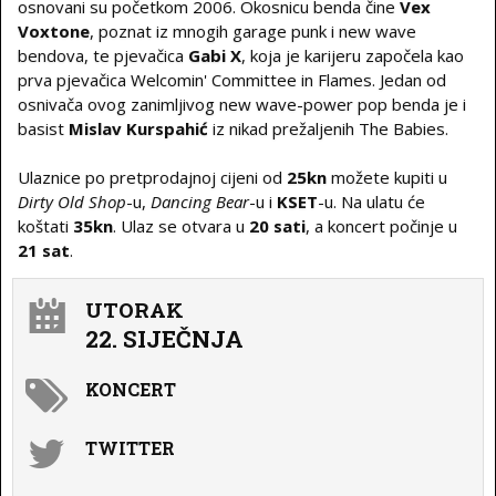
osnovani su početkom 2006. Okosnicu benda čine
Vex
Voxtone
, poznat iz mnogih garage punk i new wave
bendova, te pjevačica
Gabi X
, koja je karijeru započela kao
prva pjevačica Welcomin' Committee in Flames. Jedan od
osnivača ovog zanimljivog new wave-power pop benda je i
basist
Mislav Kurspahić
iz nikad prežaljenih The Babies.
Ulaznice po pretprodajnoj cijeni od
25kn
možete kupiti u
Dirty Old Shop
-u,
Dancing Bear
-u i
KSET
-u. Na ulatu će
koštati
35kn
. Ulaz se otvara u
20 sati
, a koncert počinje u
21 sat
.
UTORAK
22. SIJEČNJA
KONCERT
TWITTER