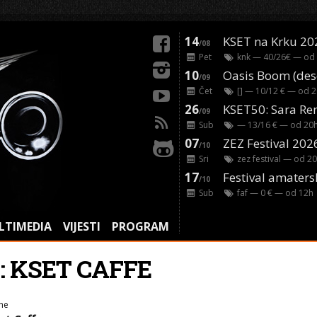
14
KSET na Krku 20
/08
Pet
knk
— 40/26€ — od
10
/09
Čet
[]
— 10/12 € — od
2
26
/09
Sub
— 13/16 € — od
20
07
ZEZ Festival 202
/10
Sri
zez festival
— od
20
17
Festival amaters
/10
Sub
faf
— 0 € — od
12
h
LTIMEDIA
VIJESTI
PROGRAM
: KSET CAFFE
ne