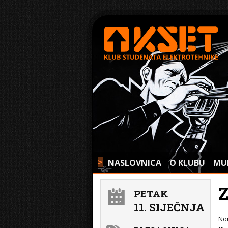
NASLOVNICA
O KLUBU
MU
>
Z
PETAK
11. SIJEČNJA
No