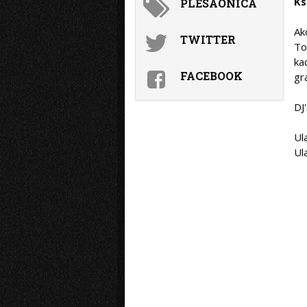
Ks
PLESAONICA
Ak
TWITTER
To
ka
FACEBOOK
gr
DJ
Ul
Ul