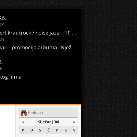
26.
20
h
Oasis Boom (desert krautrock / noise jazz - FR) @ KONTEJNER
0
h
KSET50: Sara Renar – promocija albuma "Nježne riječi" @ Močvara
h
6.
h
kog filma
«
Siječanj '08
»
P
U
S
Č
P
S
N