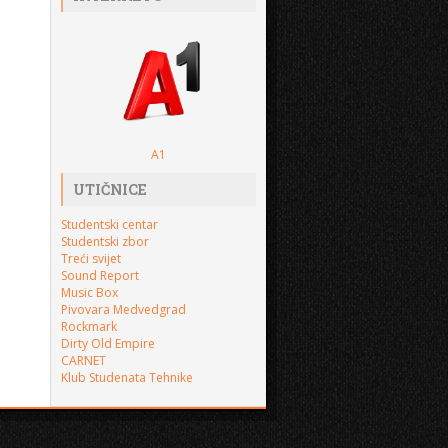
A1
UTIČNICE
Studentski centar
Studentski zbor
Treći svijet
Sound Report
Music Box
Pivovara Medvedgrad
Rockmark
Dirty Old Empire
CARNET
Klub Studenata Tehnike