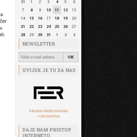
31
1
2
3
4
5
6
7
8
9
10
11
12
13
a.
14
15
16
17
18
19
20
ečer
21
22
23
24
25
26
27
 u
ti.
28
29
30
31
1
2
3
NEWSLETTER
UVIJEK JE TU ZA NAS
Fakultet elektrotehnike
i računarstva
DAJE NAM PRISTUP
INTERNETU