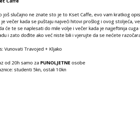
et Caffe
o još slučajno ne znate sto je to Kset Caffe, evo vam kratkog opis
 je večer kada se puštaju najveći hitovi prošlog i ovog stoljeća, v
da će te se naplesati do mile volje i večer kada je najjeftinija cuga
adu i zato dođite ako već niste bili i vjerujte da se nećete razočara
's: Vunovati Travojed + Kljako
az od 20h samo za
PUNOLJETNE
osobe
aznice: studenti 5kn, ostali 10kn