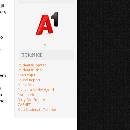
ije
jo,
h
g
ao
A1
e
UTIČNICE
Studentski centar
Studentski zbor
jem
Treći svijet
Sound Report
Music Box
o
Pivovara Medvedgrad
 a
Rockmark
Dirty Old Empire
The
CARNET
Klub Studenata Tehnike