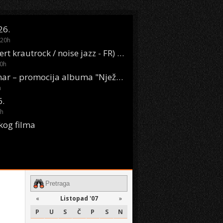
26.
20
h
Oasis Boom (desert krautrock / noise jazz - FR) @ KONTEJNER
0
h
KSET50: Sara Renar – promocija albuma "Nježne riječi" @ Močvara
h
6.
h
kog filma
«
Listopad '07
»
P
U
S
Č
P
S
N