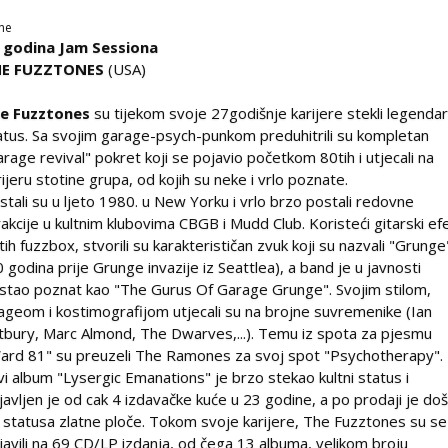
ne
 godina Jam Sessiona
HE FUZZTONES
(USA)
e Fuzztones
su tijekom svoje 27godišnje karijere stekli legendar
atus. Sa svojim garage-psych-punkom preduhitrili su kompletan
arage revival" pokret koji se pojavio početkom 80tih i utjecali na
rijeru stotine grupa, od kojih su neke i vrlo poznate.
stali su u ljeto 1980. u New Yorku i vrlo brzo postali redovne
rakcije u kultnim klubovima CBGB i Mudd Club. Koristeći gitarski ef
tih fuzzbox, stvorili su karakterističan zvuk koji su nazvali "Grunge
0 godina prije Grunge invazije iz Seattlea), a band je u javnosti
stao poznat kao "The Gurus Of Garage Grunge". Svojim stilom,
ageom i kostimografijom utjecali su na brojne suvremenike (Ian
tbury, Marc Almond, The Dwarves,...). Temu iz spota za pjesmu
ard 81" su preuzeli The Ramones za svoj spot "Psychotherapy".
vi album "Lysergic Emanations" je brzo stekao kultni status i
javljen je od cak 4 izdavačke kuće u 23 godine, a po prodaji je do
 statusa zlatne ploče. Tokom svoje karijere, The Fuzztones su se
javili na 69 CD/LP izdanja, od čega 13 albuma, velikom broju