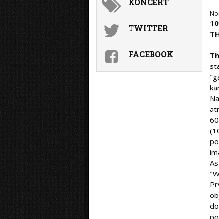
KONCERT
No
10
TWITTER
T
FACEBOOK
Th
st
"g
ka
Na
at
60
(1
po
im
As
"W
Pr
ob
do
po