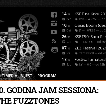
14
KSET na Krku 20
/08
Pet
knk
— 40/26€ — od
10
/09
Čet
[]
— 10/12 € — od
2
26
/09
Sub
— 13/16 € — od
20
07
ZEZ Festival 202
/10
Sri
zez festival
— od
20
17
Festival amaters
/10
Sub
faf
— 0 € — od
12
h
LTIMEDIA
VIJESTI
PROGRAM
0. GODINA JAM SESSIONA:
THE FUZZTONES