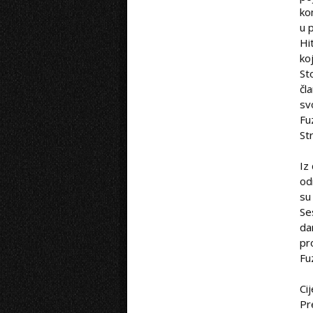
ko
u 
Hi
ko
St
čl
sv
Fu
St
Iz
od
su
Se
da
pr
Fu
Ci
Pr