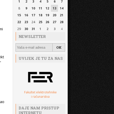
1
2
3
4
5
6
7
8
9
10
11
12
13
14
15
16
17
18
19
20
21
22
23
24
25
26
27
28
ni
29
30
31
1
2
3
4
NEWSLETTER
ekt
UVIJEK JE TU ZA NAS
"
Fakultet elektrotehnike
i računarstva
šao
DAJE NAM PRISTUP
INTERNETU