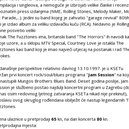
mpilacija i singleova, a nemoguće je izbrojati velike članke i recenz
poznatim press izdanjima (NME, Rolling Stones, Melody Maker, Mo
t Parade,...). Jedini su band kojeg je zahvatio "garage revival" 80ti
ji je izdao album za veliku izdavačku kuću (RCA). Nedavno je Rollin
one posvetio veliki
anak The Fuzztones-ima, britanski band "The Horrors" ih navodi k
oje uzore, a u sklopu MTV Special, Courtney Love je istakla The
zztones kao band koji je imao najveći utjecaj na postanak i rad Th
rokes.
 današnje perspektive relativno davnog 13.10.1997. je u KSETu
ržan prvi koncert rock/soul/blues programa "
Jam Session
" na ko
 nastupili Mungos Brothers Blues Band. Deset godina poslije, Jam
ssion je službeno postao najdulji koncertni program u Zagrebu (d
nas osim redovnog ljetnog zatvaranja KSETa nikad nije prekinut),
oslavu ovog okruglog rođendana obilježit će nastup legendarnih 
zztones.
jena ulaznice u pretprodaji
65
kn, na dan koncerta
80
kn.
etprodajna mjesta: