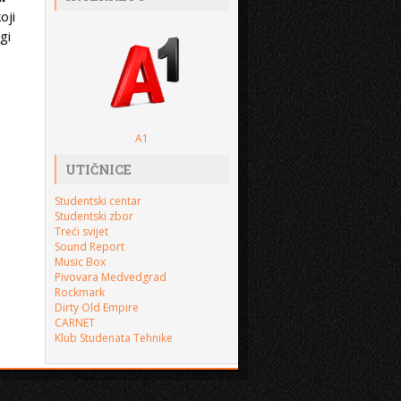
oji
gi
A1
UTIČNICE
Studentski centar
Studentski zbor
Treći svijet
Sound Report
Music Box
Pivovara Medvedgrad
Rockmark
Dirty Old Empire
CARNET
Klub Studenata Tehnike