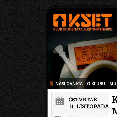
NASLOVNICA
O KLUBU
MU
>
ČETVRTAK
11. LISTOPADA