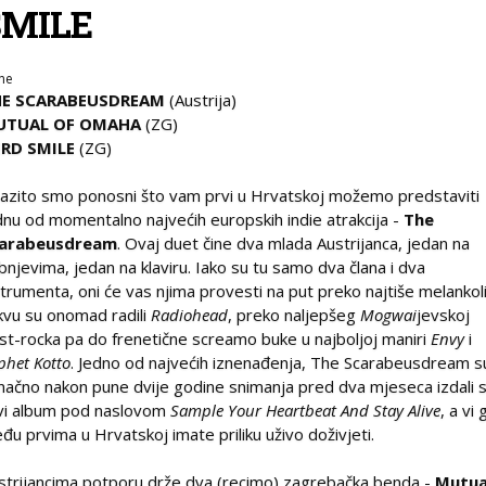
SMILE
ne
HE SCARABEUSDREAM
(Austrija)
UTUAL OF OMAHA
(ZG)
RD SMILE
(ZG)
razito smo ponosni što vam prvi u Hrvatskoj možemo predstaviti
dnu od momentalno najvećih europskih indie atrakcija -
The
arabeusdream
. Ovaj duet čine dva mlada Austrijanca, jedan na
bnjevima, jedan na klaviru. Iako su tu samo dva člana i dva
strumenta, oni će vas njima provesti na put preko najtiše melankol
kvu su onomad radili
Radiohead
, preko naljepšeg
Mogwai
jevskoj
st-rocka pa do frenetične screamo buke u najboljoj maniri
Envy
i
phet Kotto
. Jedno od najvećih iznenađenja, The Scarabeusdream s
načno nakon pune dvije godine snimanja pred dva mjeseca izdali 
vi album pod naslovom
Sample Your Heartbeat And Stay Alive
, a vi 
đu prvima u Hrvatskoj imate priliku uživo doživjeti.
strijancima potporu drže dva (recimo) zagrebačka benda -
Mutua