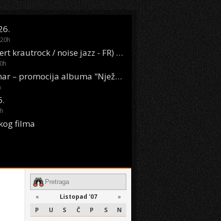
26.
20
h
Oasis Boom (desert krautrock / noise jazz - FR) @ KONTEJNER
0
h
KSET50: Sara Renar – promocija albuma "Nježne riječi" @ Močvara
h
6.
h
kog filma
«
Listopad '07
»
P
U
S
Č
P
S
N