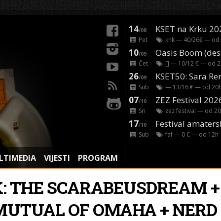
14
KSET na Krku 20
/08
Pet
knk
— 40/26€ — od
10
/09
Čet
[]
— 10/12 € — od
2
26
/09
Sub
— 13/16 € — od
20
07
ZEZ Festival 202
/10
Sri
zez festival
— od
20
17
Festival amaters
/10
Sub
faf
— 0 € — od
12
h
LTIMEDIA
VIJESTI
PROGRAM
K: THE SCARABEUSDREAM +
MUTUAL OF OMAHA + NERD