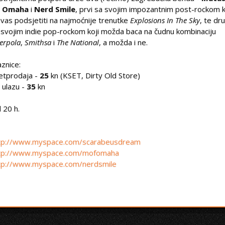
f Omaha
i
Nerd Smile
, prvi sa svojim impozantnim post-rockom k
 vas podsjetiti na najmoćnije trenutke
Explosions In The Sky
, te dru
 svojim indie pop-rockom koji možda baca na čudnu kombinaciju
terpola
,
Smithsa
i
The National
, a možda i ne.
aznice:
etprodaja -
25
kn (KSET, Dirty Old Store)
 ulazu -
35
kn
 20 h.
tp://www.myspace.com/scarabeusdream
tp://www.myspace.com/mofomaha
tp://www.myspace.com/nerdsmile