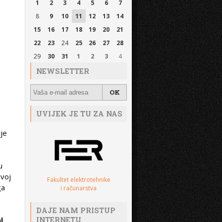
1
2
3
4
5
6
7
8
9
10
11
12
13
14
15
16
17
18
19
20
21
22
23
24
25
26
27
28
29
30
31
1
2
3
4
NEWSLETTER
UVIJEK JE TU ZA NAS
ije
u
svoj
Fakultet elektrotehnike
ga
i računarstva
DAJE NAM PRISTUP
INTERNETU
l