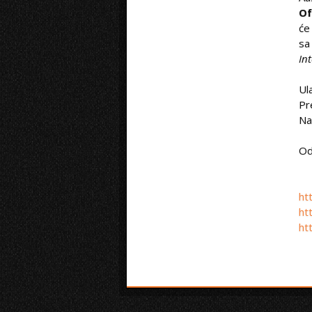
O
će
sa
In
Ul
Pr
Na
Od
ht
ht
ht