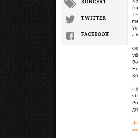
No
KONCERT
fr
TH
TWITTER
me
Yo
FACEBOOK
a 
Os
Vi
Bo
He
Ko
Hi
st
Po
gr
th
ww