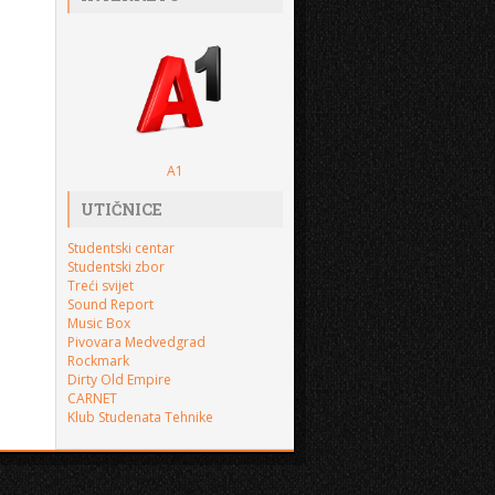
A1
UTIČNICE
Studentski centar
Studentski zbor
Treći svijet
Sound Report
Music Box
Pivovara Medvedgrad
Rockmark
Dirty Old Empire
CARNET
Klub Studenata Tehnike