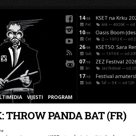
14
KSET na Krku 20
/08
Pet
knk
— 40/26€ — od
10
/09
Čet
[]
— 10/12 € — od
2
26
/09
Sub
— 13/16 € — od
20
07
ZEZ Festival 202
/10
Sri
zez festival
— od
20
17
Festival amaters
/10
Sub
faf
— 0 € — od
12
h
LTIMEDIA
VIJESTI
PROGRAM
K: THROW PANDA BAT (FR)
ne