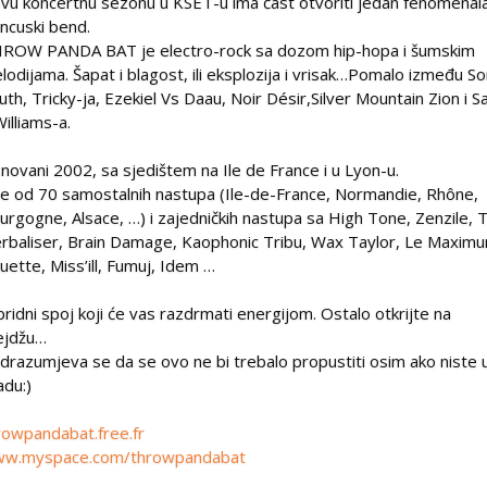
vu koncertnu sezonu u KSET-u ima čast otvoriti jedan fenomenal
ancuski bend.
ROW PANDA BAT je electro-rock sa dozom hip-hopa i šumskim
lodijama. Šapat i blagost, ili eksplozija i vrisak…Pomalo između So
uth, Tricky-ja, Ezekiel Vs Daau, Noir Désir,Silver Mountain Zion i Sa
Williams-a.
novani 2002, sa sjedištem na Ile de France i u Lyon-u.
še od 70 samostalnih nastupa (Ile-de-France, Normandie, Rhône,
urgogne, Alsace, …) i zajedničkih nastupa sa High Tone, Zenzile, 
rbaliser, Brain Damage, Kaophonic Tribu, Wax Taylor, Le Maxim
uette, Miss’ill, Fumuj, Idem …
bridni spoj koji će vas razdrmati energijom. Ostalo otkrijte na
ejdžu…
drazumjeva se da se ovo ne bi trebalo propustiti osim ako niste 
adu:)
rowpandabat.free.fr
w.myspace.com/throwpandabat