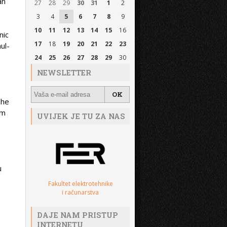
an
27
28
29
30
31
1
2
3
4
5
6
7
8
9
10
11
12
13
14
15
16
nic
17
18
19
20
21
22
23
ul-
24
25
26
27
28
29
30
NEWSLETTER
The
um
UVIJEK JE TU ZA NAS
u
Fakultet elektrotehnike
i računarstva
DAJE NAM PRISTUP
INTERNETU