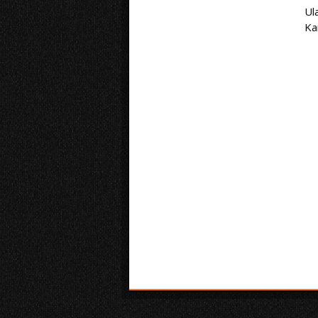
Ul
Ka