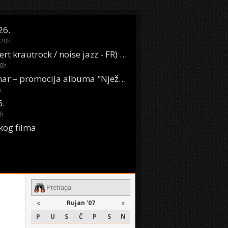
26.
20
h
Oasis Boom (desert krautrock / noise jazz - FR) @ KONTEJNER
0
h
KSET50: Sara Renar – promocija albuma "Nježne riječi" @ Močvara
h
6.
h
kog filma
«
Rujan '07
»
P
U
S
Č
P
S
N