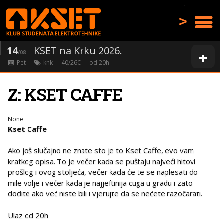
>
14
KSET na Krku 2026.
+
/08
Pet
knk
— 40/26€ — od
20
h
Z: KSET CAFFE
None
Kset Caffe
Ako još slučajno ne znate sto je to Kset Caffe, evo vam
kratkog opisa. To je večer kada se puštaju najveći hitovi
prošlog i ovog stoljeća, večer kada će te se naplesati do
mile volje i večer kada je najjeftinija cuga u gradu i zato
dođite ako već niste bili i vjerujte da se nećete razočarati.
Ulaz od 20h