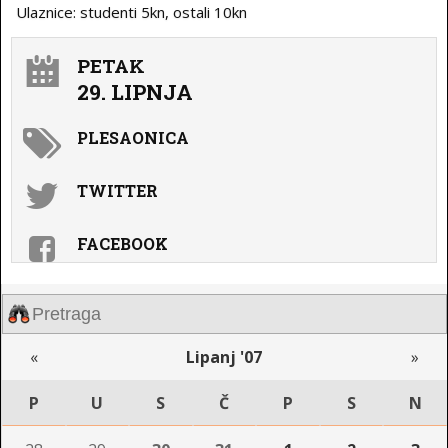
Ulaznice: studenti 5kn, ostali 10kn
PETAK
29. LIPNJA
PLESAONICA
TWITTER
FACEBOOK
«
Lipanj '07
»
P
U
S
Č
P
S
N