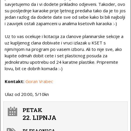
savjetujemo da i vi dodete prikladno odjeveni. Takoder, ovo
su posljednje karaoke prije ljetnog predaha tako da je to jos
jedan razlog da dodete date sve od sebe kako bi bili najbolji
i zauvijek ostali zapamceni u analima ksetovih karaoka :-)
Uz to vas ocekuje i licitacija za clanove planinarske sekcije a
uz kupljenog clana dobivate i vruci izlazak u KSET s
njim/njom na program po vasem izboru. Ali to nije sve, ako
kupite odmah dobit cete i set plasticnog posuda za
jednokratnu upotrebu od 24 karatne plastike. Pripremite
lovu, bit ce dobrih komada :-)
Kontakt:
Goran Vrabec
Ulaz od 20:00, 5/10kn
PETAK
22. LIPNJA
PLESAONICA