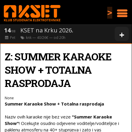
>
14
KSET na Krku 2026.
+
/08
Pet
knk
— 40/26€ — od
20
h
Z: SUMMER KARAOKE
SHOW + TOTALNA
RASPRODAJA
None
Summer Karaoke Show + Totalna rasprodaja
Naziv ovih karaoke nije bez veze
"Summer Karaoke
Show"
! Ocekujte osudno odjevene voditelje/voditeljice i
paklenu atmosferu na 40+ stupnjeva i zato i vas