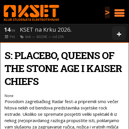
>
14
KSET na Krku 2026.
+
/08
Pet
knk
— 40/26€ — od
20
h
S: PLACEBO, QUEENS OF
THE STONE AGE I KAISER
CHIEFS
None
Povodom zagrebačkog Radar fest-a pripremili smo večer
hitova nekih od bendova predstavnika svjetske rock
estrade. Ukoliko se spremate posjetiti veliki spektakl ili iz
nekog (ne)opravdanog razloga propustite isti, poklanjamo
vam slušaonu za zagrijavanje ručica, nožica i vratnih mišića