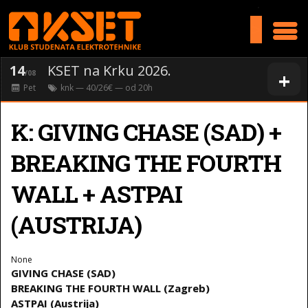
>
14
KSET na Krku 2026.
+
/08
Pet
knk
— 40/26€ — od
20
h
K: GIVING CHASE (SAD) +
BREAKING THE FOURTH
WALL + ASTPAI
(AUSTRIJA)
None
GIVING CHASE (SAD)
BREAKING THE FOURTH WALL (Zagreb)
ASTPAI (Austrija)