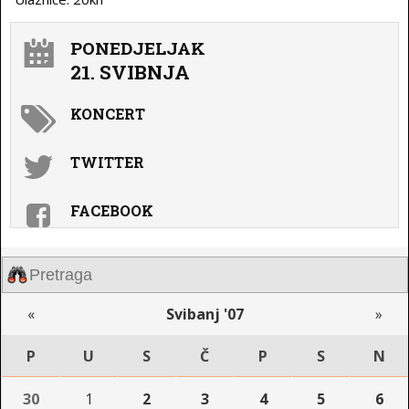
PONEDJELJAK
21. SVIBNJA
KONCERT
TWITTER
FACEBOOK
«
Svibanj '07
»
P
U
S
Č
P
S
N
30
1
2
3
4
5
6