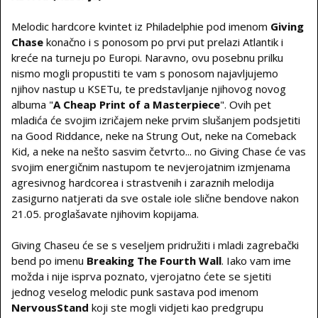
Melodic hardcore kvintet iz Philadelphie pod imenom
Giving
Chase
konačno i s ponosom po prvi put prelazi Atlantik i
kreće na turneju po Europi. Naravno, ovu posebnu prilku
nismo mogli propustiti te vam s ponosom najavljujemo
njihov nastup u KSETu, te predstavljanje njihovog novog
albuma "
A Cheap Print of a Masterpiece
". Ovih pet
mladića će svojim izričajem neke prvim slušanjem podsjetiti
na Good Riddance, neke na Strung Out, neke na Comeback
Kid, a neke na nešto sasvim četvrto... no Giving Chase će vas
svojim energičnim nastupom te nevjerojatnim izmjenama
agresivnog hardcorea i strastvenih i zaraznih melodija
zasigurno natjerati da sve ostale iole slične bendove nakon
21.05. proglašavate njihovim kopijama.
Giving Chaseu će se s veseljem pridružiti i mladi zagrebački
bend po imenu
Breaking The Fourth Wall
. Iako vam ime
možda i nije isprva poznato, vjerojatno ćete se sjetiti
jednog veselog melodic punk sastava pod imenom
NervousStand
koji ste mogli vidjeti kao predgrupu