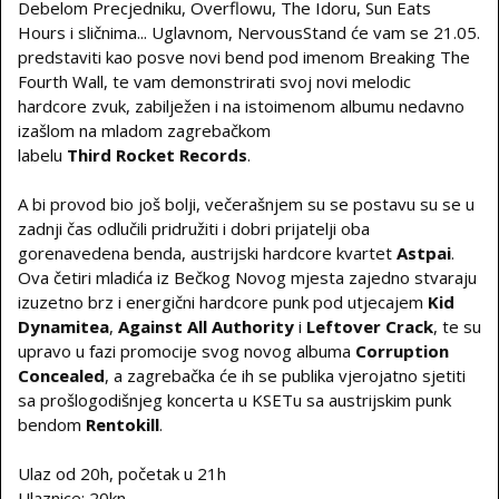
Debelom Precjedniku, Overflowu, The Idoru, Sun Eats
Hours i sličnima... Uglavnom, NervousStand će vam se 21.05.
predstaviti kao posve novi bend pod imenom Breaking The
Fourth Wall, te vam demonstrirati svoj novi melodic
hardcore zvuk, zabilježen i na istoimenom albumu nedavno
izašlom na mladom zagrebačkom
labelu
Third Rocket Records
.
A bi provod bio još bolji, večerašnjem su se postavu su se u
zadnji čas odlučili pridružiti i dobri prijatelji oba
gorenavedena benda, austrijski hardcore kvartet
Astpai
.
Ova četiri mladića iz Bečkog Novog mjesta zajedno stvaraju
izuzetno brz i energični hardcore punk pod utjecajem
Kid
Dynamitea
,
Against All Authority
i
Leftover Crack
, te su
upravo u fazi promocije svog novog albuma
Corruption
Concealed
, a zagrebačka će ih se publika vjerojatno sjetiti
sa prošlogodišnjeg koncerta u KSETu sa austrijskim punk
bendom
Rentokill
.
Ulaz od 20h, početak u 21h
Ulaznice: 20kn