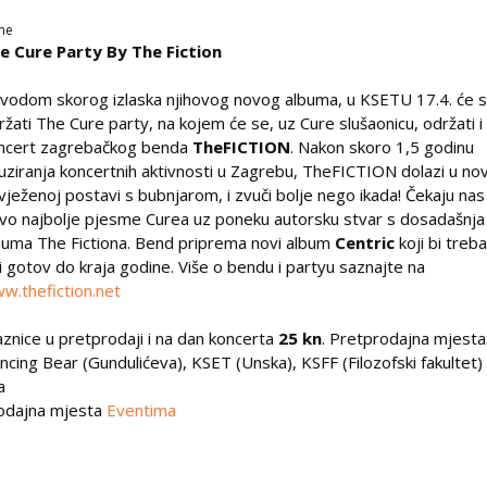
ne
e Cure Party By The Fiction
vodom skorog izlaska njihovog novog albuma, u KSETU 17.4. će 
ržati The Cure party, na kojem će se, uz Cure slušaonicu, održati i
ncert zagrebačkog benda
TheFICTION
. Nakon skoro 1,5 godinu
uziranja koncertnih aktivnosti u Zagrebu, TheFICTION dolazi u no
vježenoj postavi s bubnjarom, i zvuči bolje nego ikada! Čekaju nas
ivo najbolje pjesme Curea uz poneku autorsku stvar s dosadašnja
buma The Fictiona. Bend priprema novi album
Centric
koji bi treb
ti gotov do kraja godine. Više o bendu i partyu saznajte na
w.thefiction.net
aznice u pretprodaji i na dan koncerta
25 kn
. Pretprodajna mjesta
ncing Bear (Gundulićeva), KSET (Unska), KSFF (Filozofski fakultet) 
a
odajna mjesta
Eventima