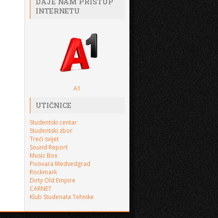
DAJE NAM PRISTUP
INTERNETU
A1
UTIČNICE
Studentski centar
Studentski zbor
Treći svijet
Sound Report
Music Box
Pivovara Medvedgrad
Rockmark
Dirty Old Empire
CARNET
Klub Studenata Tehnike