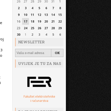
26
27
28
29
30
31
1
2
3
4
5
6
7
8
9
10
11
12
13
14
15
16
17
18
19
20
21
22
se
23
24
25
26
27
28
29
30
1
2
3
4
5
6
voj
NEWSLETTER
 3
ao
UVIJEK JE TU ZA NAS
:
i
Fakultet elektrotehnike
i računarstva