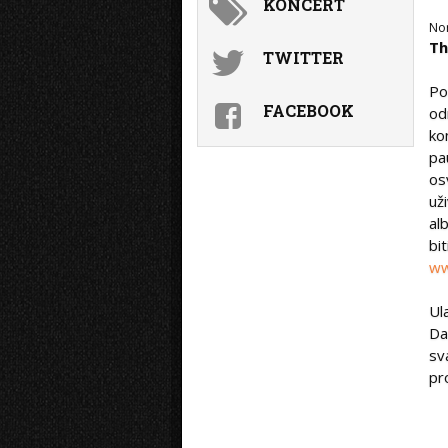
KONCERT
No
Th
TWITTER
Po
FACEBOOK
od
ko
pa
os
už
al
bi
ww
Ul
Da
sv
pr