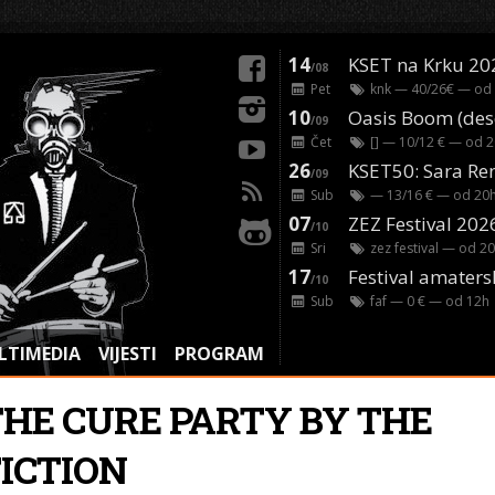
14
KSET na Krku 20
/08
Pet
knk
— 40/26€ — od
10
/09
Čet
[]
— 10/12 € — od
2
26
/09
Sub
— 13/16 € — od
20
07
ZEZ Festival 202
/10
Sri
zez festival
— od
20
17
Festival amaters
/10
Sub
faf
— 0 € — od
12
h
LTIMEDIA
VIJESTI
PROGRAM
THE CURE PARTY BY THE
FICTION