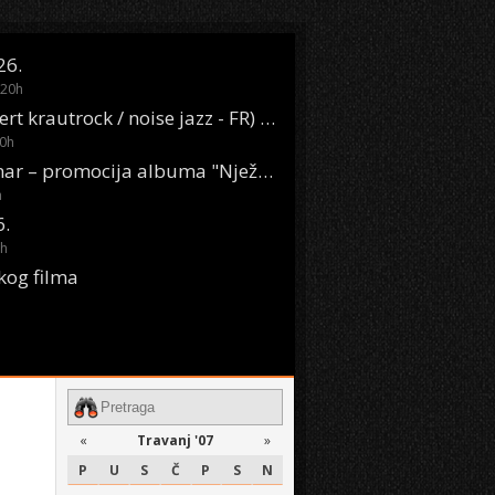
26.
20
h
Oasis Boom (desert krautrock / noise jazz - FR) @ KONTEJNER
0
h
KSET50: Sara Renar – promocija albuma "Nježne riječi" @ Močvara
h
6.
h
kog filma
«
Travanj '07
»
P
U
S
Č
P
S
N