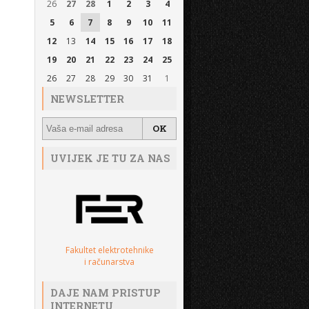
26
27
28
1
2
3
4
5
6
7
8
9
10
11
12
13
14
15
16
17
18
19
20
21
22
23
24
25
26
27
28
29
30
31
1
NEWSLETTER
UVIJEK JE TU ZA NAS
Fakultet elektrotehnike
i računarstva
DAJE NAM PRISTUP
INTERNETU