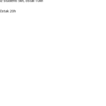
az studenti 5kn, ostali 10kn
četak 20h