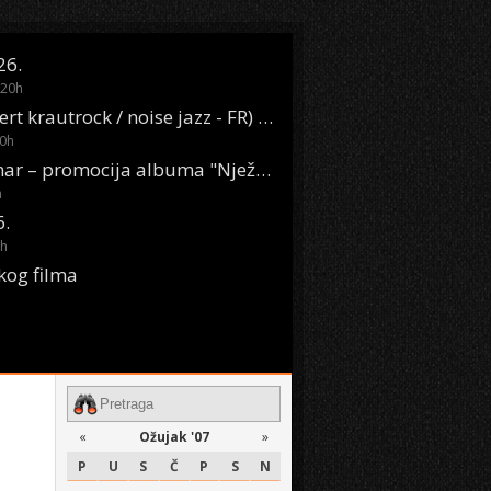
26.
20
h
Oasis Boom (desert krautrock / noise jazz - FR) @ KONTEJNER
0
h
KSET50: Sara Renar – promocija albuma "Nježne riječi" @ Močvara
h
6.
h
kog filma
«
Ožujak '07
»
P
U
S
Č
P
S
N