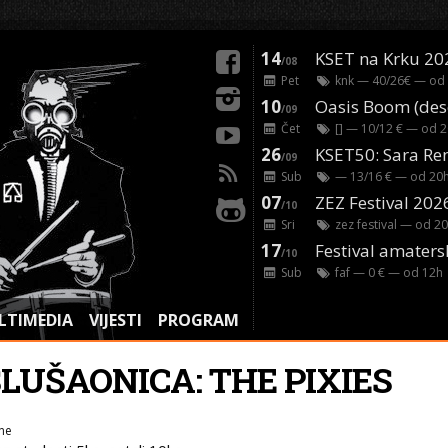
14
KSET na Krku 20
/08
Pet
knk
— 40/26€ — od
10
/09
Čet
[]
— 10/12 € — od
2
26
/09
Sub
— 13/16 € — od
20
07
ZEZ Festival 202
/10
Sri
zez festival
— od
20
17
Festival amaters
/10
Sub
faf
— 0 € — od
12
h
LTIMEDIA
VIJESTI
PROGRAM
SLUŠAONICA: THE PIXIES
ne