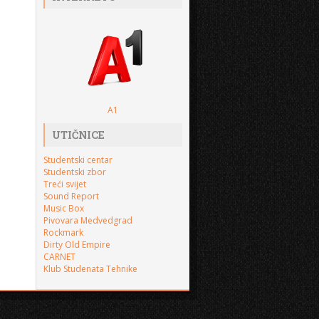
A1
UTIČNICE
Studentski centar
Studentski zbor
Treći svijet
Sound Report
Music Box
Pivovara Medvedgrad
Rockmark
Dirty Old Empire
CARNET
Klub Studenata Tehnike