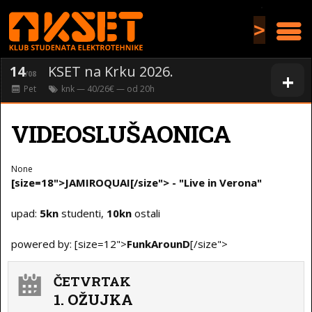
>
14
KSET na Krku 2026.
+
/08
Pet
knk
— 40/26€ — od
20
h
VIDEOSLUŠAONICA
None
[size=18">JAMIROQUAI[/size"> - "Live in Verona"
upad:
5kn
studenti,
10kn
ostali
powered by: [size=12">
FunkArounD
[/size">
ČETVRTAK
1. OŽUJKA