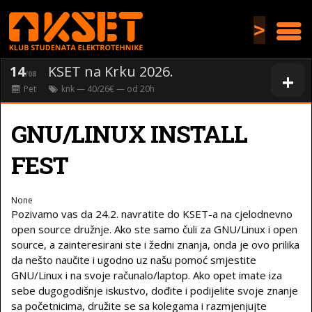
>
14
KSET na Krku 2026.
+
/08
Pet
knk
— 40/26€ — od
20
h
GNU/LINUX INSTALL
FEST
None
Pozivamo vas da 24.2. navratite do KSET-a na cjelodnevno
open source družnje. Ako ste samo čuli za GNU/Linux i open
source, a zainteresirani ste i žedni znanja, onda je ovo prilika
da nešto naučite i ugodno uz našu pomoć smjestite
GNU/Linux i na svoje računalo/laptop. Ako opet imate iza
sebe dugogodišnje iskustvo, dođite i podijelite svoje znanje
sa početnicima, družite se sa kolegama i razmjenjujte