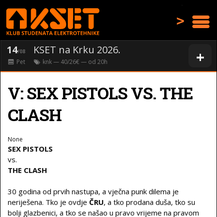
>
14
KSET na Krku 2026.
+
/08
Pet
knk
— 40/26€ — od
20
h
V: SEX PISTOLS VS. THE
CLASH
None
SEX PISTOLS
vs.
THE CLASH
30 godina od prvih nastupa, a vječna punk dilema je
neriješena. Tko je ovdje
ČRU
, a tko prodana duša, tko su
bolji glazbenici, a tko se našao u pravo vrijeme na pravom