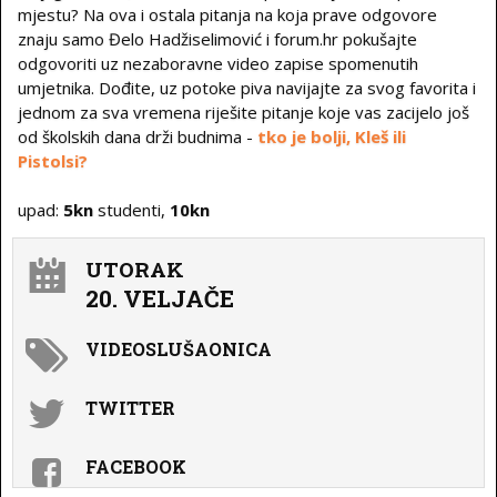
mjestu? Na ova i ostala pitanja na koja prave odgovore
znaju samo Đelo Hadžiselimović i forum.hr pokušajte
odgovoriti uz nezaboravne video zapise spomenutih
umjetnika. Dođite, uz potoke piva navijajte za svog favorita i
jednom za sva vremena riješite pitanje koje vas zacijelo još
od školskih dana drži budnima -
tko je bolji, Kleš ili
Pistolsi?
upad:
5kn
studenti,
10kn
UTORAK
20. VELJAČE
VIDEOSLUŠAONICA
TWITTER
FACEBOOK