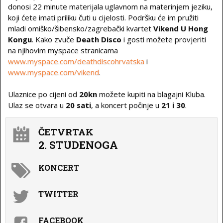
donosi 22 minute materijala uglavnom na materinjem jeziku,
koji ćete imati priliku čuti u cijelosti. Podršku će im pružiti
mladi omiško/šibensko/zagrebački kvartet
Vikend U Hong
Kongu
. Kako zvuče
Death Disco
i gosti možete provjeriti
na njihovim myspace stranicama
www.myspace.com/deathdiscohrvatska
i
www.myspace.com/vikend
.
Ulaznice po cijeni od
20kn
možete kupiti na blagajni Kluba.
Ulaz se otvara u
20 sati
, a koncert počinje u
21 i 30
.
ČETVRTAK
2. STUDENOGA
KONCERT
TWITTER
FACEBOOK