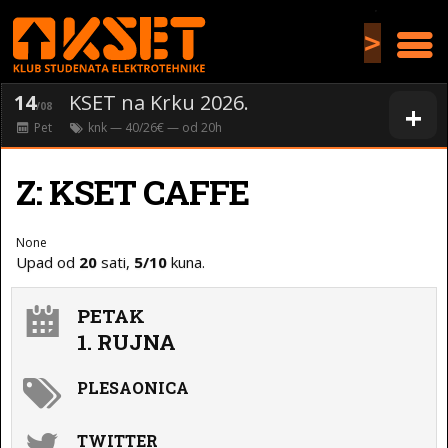
>
14
KSET na Krku 2026.
+
/08
Pet
knk
— 40/26€ — od
20
h
Z: KSET CAFFE
None
Upad od
20
sati,
5/10
kuna.
PETAK
1. RUJNA
PLESAONICA
TWITTER