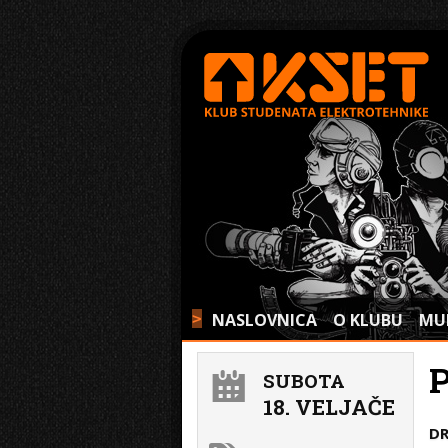
NASLOVNICA
O KLUBU
MU
>
P
SUBOTA
18. VELJAČE
D