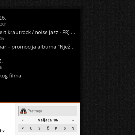
26.
20
h
Oasis Boom (desert krautrock / noise jazz - FR) @ KONTEJNER
0
h
KSET50: Sara Renar – promocija albuma "Nježne riječi" @ Močvara
h
6.
h
kog filma
«
Veljača '06
»
P
U
S
Č
P
S
N
ts: