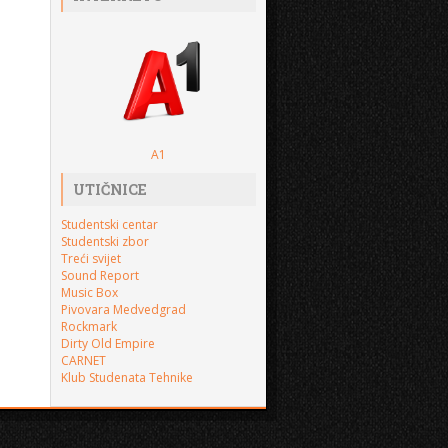
A1
UTIČNICE
Studentski centar
Studentski zbor
Treći svijet
Sound Report
Music Box
Pivovara Medvedgrad
Rockmark
Dirty Old Empire
CARNET
Klub Studenata Tehnike