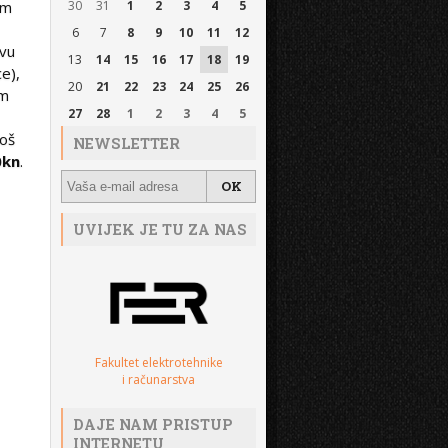
am
30
31
1
2
3
4
5
6
7
8
9
10
11
12
ovu
13
14
15
16
17
18
19
ce),
20
21
22
23
24
25
26
em
27
28
1
2
3
4
5
još
NEWSLETTER
0kn
.
UVIJEK JE TU ZA NAS
Fakultet elektrotehnike
i računarstva
DAJE NAM PRISTUP
INTERNETU