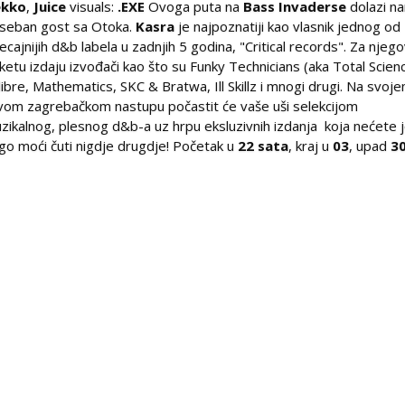
ekko
,
Juice
visuals:
.EXE
Ovoga puta na
Bass Invaderse
dolazi n
seban gost sa Otoka.
Kasra
je najpoznatiji kao vlasnik jednog od
jecajnijih d&b labela u zadnjih 5 godina, "Critical records". Za njeg
iketu izdaju izvođači kao što su Funky Technicians (aka Total Scien
libre, Mathematics, SKC & Bratwa, Ill Skillz i mnogi drugi. Na svoj
vom zagrebačkom nastupu počastit će vaše uši selekcijom
zikalnog, plesnog d&b-a uz hrpu eksluzivnih izdanja koja nećete 
go moći čuti nigdje drugdje! Početak u
22 sata
, kraj u
03
, upad
3