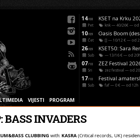
14
KSET na Krku 20
/08
Pet
knk
— 40/26€ — od
10
/09
Čet
[]
— 10/12 € — od
2
26
/09
Sub
— 13/16 € — od
20
07
ZEZ Festival 202
/10
Sri
zez festival
— od
20
17
Festival amaters
/10
Sub
faf
— 0 € — od
12
h
LTIMEDIA
VIJESTI
PROGRAM
: BASS INVADERS
RUM&BASS CLUBBING
with:
KASRA
(Critical records, UK) residen