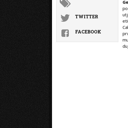
G
po
ut
TWITTER
et
Ca
FACEBOOK
pr
mu
du