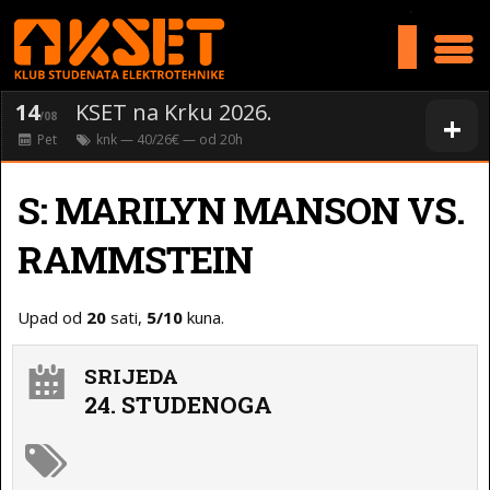
>
14
KSET na Krku 2026.
+
/08
Pet
knk
— 40/26€ — od
20
h
S: MARILYN MANSON VS.
RAMMSTEIN
Upad od
20
sati,
5/10
kuna.
SRIJEDA
24. STUDENOGA