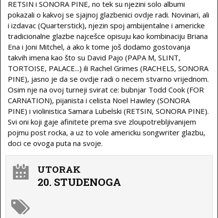
RETSIN i SONORA PINE, no tek su njezini solo albumi
pokazali o kakvoj se sjajnoj glazbenici ovdje radi. Novinari, ali
i izdavac (Quarterstick), njezin spoj ambijentalne i americke
tradicionalne glazbe najcešce opisuju kao kombinaciju Briana
Ena i Joni Mitchel, a ako k tome još dodamo gostovanja
takvih imena kao što su David Pajo (PAPA M, SLINT,
TORTOISE, PALACE...) ili Rachel Grimes (RACHELS, SONORA
PINE), jasno je da se ovdje radi o necem stvarno vrijednom.
Osim nje na ovoj turneji svirat ce: bubnjar Todd Cook (FOR
CARNATION), pijanista i celista Noel Hawley (SONORA
PINE) i violinistica Samara Lubelski (RETSIN, SONORA PINE).
Svi oni koji gaje afinitete prema sve zloupotrebljivanijem
pojmu post rocka, a uz to vole americku songwriter glazbu,
doci ce ovoga puta na svoje.
UTORAK
20. STUDENOGA