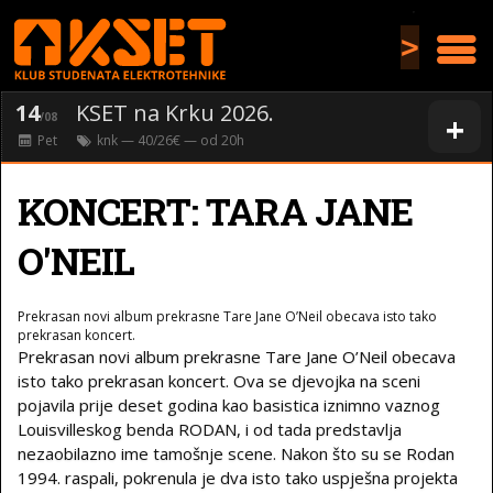
>
14
KSET na Krku 2026.
+
/08
Pet
knk
— 40/26€ — od
20
h
KONCERT: TARA JANE
O'NEIL
Prekrasan novi album prekrasne Tare Jane O’Neil obecava isto tako
prekrasan koncert.
Prekrasan novi album prekrasne Tare Jane O’Neil obecava
isto tako prekrasan koncert. Ova se djevojka na sceni
pojavila prije deset godina kao basistica iznimno vaznog
Louisvilleskog benda RODAN, i od tada predstavlja
nezaobilazno ime tamošnje scene. Nakon što su se Rodan
1994. raspali, pokrenula je dva isto tako uspješna projekta