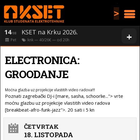
>
14
KSET na Krku 2026.
+
/08
Pet
knk
— 40/26€ — od
20
h
ELECTRONICA:
GROODANJE
Moćna glazba uz projekcije vlastitih video radova!!!
Poznati zagrebački DJ-i [mare, sasha, schoorlie..."> vrte
moćnu glazbu uz projekcije vlastitih video radova
[breakbeat-afro-funk-jazz">. 20 sati i 5 kn
ČETVRTAK
18. LISTOPADA