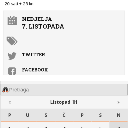
20 sati + 25 kn
NEDJELJA
7. LISTOPADA
TWITTER
FACEBOOK
«
Listopad '01
»
P
U
S
Č
P
S
N