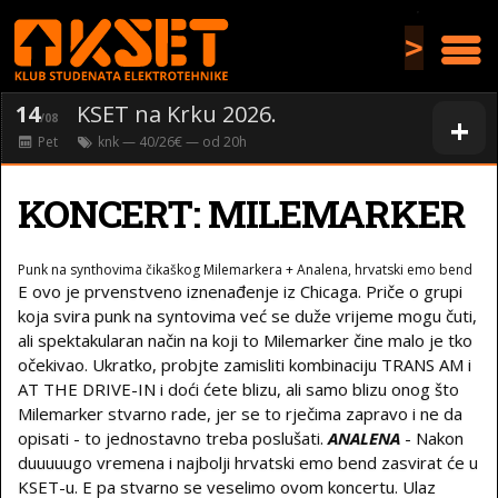
>
14
KSET na Krku 2026.
+
/08
Pet
knk
— 40/26€ — od
20
h
KONCERT: MILEMARKER
Punk na synthovima čikaškog Milemarkera + Analena, hrvatski emo bend
E ovo je prvenstveno iznenađenje iz Chicaga. Priče o grupi
koja svira punk na syntovima već se duže vrijeme mogu čuti,
ali spektakularan način na koji to Milemarker čine malo je tko
očekivao. Ukratko, probjte zamisliti kombinaciju TRANS AM i
AT THE DRIVE-IN i doći ćete blizu, ali samo blizu onog što
Milemarker stvarno rade, jer se to rječima zapravo i ne da
opisati - to jednostavno treba poslušati.
ANALENA
- Nakon
duuuuugo vremena i najbolji hrvatski emo bend zasvirat će u
KSET-u. E pa stvarno se veselimo ovom koncertu. Ulaz